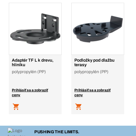
Adaptér TF L k drevu,
Podložky pod dlažbu
hliníku
terasy
polypropylén (PP)
polypropylén (PP)
Prihlásiť sa a zobraziť
Prihlásiť sa a zobraziť
ceny
ceny
PUSHING THE LIMITS.