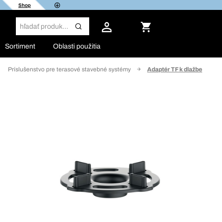
Shop
Sortiment
Oblasti použitia
Príslušenstvo pre terasové stavebné systémy
Adaptér TF k dlažbe