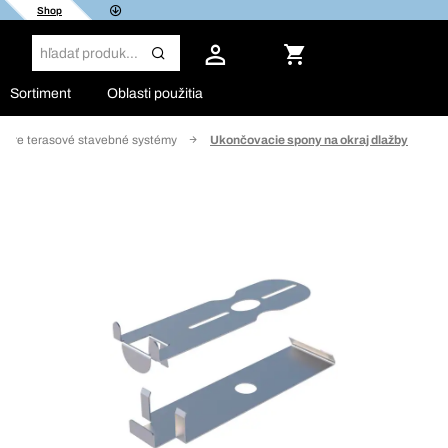
Shop
Sortiment
Oblasti použitia
o pre terasové stavebné systémy
Ukončovacie spony na okraj dlažby