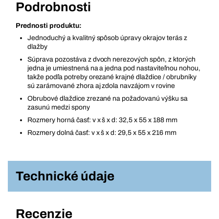
Podrobnosti
Prednosti produktu:
Jednoduchý a kvalitný spôsob úpravy okrajov terás z
dlažby
Súprava pozostáva z dvoch nerezových spôn, z ktorých
jedna je umiestnená na a jedna pod nastaviteľnou nohou,
takže podľa potreby orezané krajné dlaždice / obrubníky
sú zarámované zhora aj zdola navzájom v rovine
Obrubové dlaždice zrezané na požadovanú výšku sa
zasunú medzi spony
Rozmery horná časť: v x š x d: 32,5 x 55 x 188 mm
Rozmery dolná časť: v x š x d: 29,5 x 55 x 216 mm
Technické údaje
Recenzie