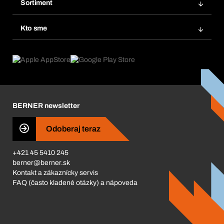
Obľúbené
Sortiment
Systém Bera® Smart
Opakované objednávky
Inovácie produktov
Chemická databáza
Kto sme
Predplatné
Oblasti použitia
eProcurement
Čo ponúkame
FAQ
Product Compliance
Produktový poradca
Čo nás poháňa
Katalóg a brožúry
Corporate Responsibility
Kariéra
BERNER newsletter
Business Conduct
Odoberaj teraz
+421 45 5410 245
berner@berner.sk
Kontakt a zákaznícky servis
FAQ (často kladené otázky) a nápoveda