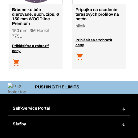
Brúsne kotúče
Prípojka na osadenie
dierované, such. zips, ø
terasových profilov na
150 mm WOODline
betón
Premium
hliník
150 mm, 3M Hookit
775L
Prihlásiť sa a zobraziť
ceny
Prihlásiť sa a zobraziť
ceny
PUSHING THE LIMITS.
Self-Service Portal
Objednávky
Služby
Faktúry
Regálový systém Bera® Modul