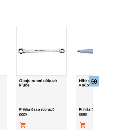
Obojstranné očkové
Hĺbkový značkovač 2v1
kľúče
v súprave so 7 tuhami
Prihlásiť sa a zobraziť
Prihlásiť sa a zobraziť
ceny
ceny