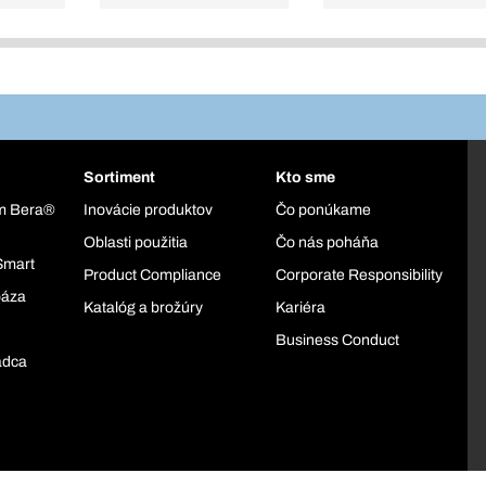
Sortiment
Kto sme
ém Bera®
Inovácie produktov
Čo ponúkame
Oblasti použitia
Čo nás poháňa
Smart
Product Compliance
Corporate Responsibility
báza
Katalóg a brožúry
Kariéra
Business Conduct
adca