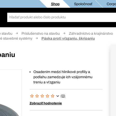
Shop
Spoločnosť
Corpo
e stavbu
Príslušenstvo na stavbu
Záhradníctvo a krajinárstvo
ové stavebné systémy
Páska proti vŕzganiu, škrípaniu
paniu
Osadením medzi hliníkové profiliy a
podlahu zamedzuje ich vzájomnému
treniu a vŕzganiu
(0)
Zobraziť hodnotenie