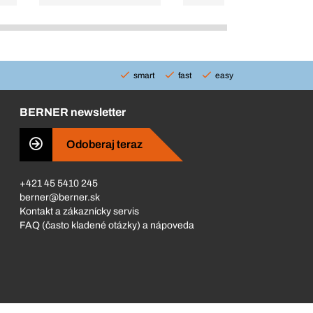
smart
fast
easy
BERNER newsletter
Odoberaj teraz
+421 45 5410 245
berner@berner.sk
Kontakt a zákaznícky servis
FAQ (často kladené otázky) a nápoveda