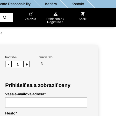
rate Responsibility
Kariéra
Kontakt
Záložka
Prihlásenie /
Košík
Registrácia
Množstvo
Balenie / KS
5
-
+
Prihlásiť sa a zobraziť ceny
Vaša e-mailová adresa
*
Heslo
*