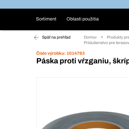
Sortiment
Oblasti použitia
Späť na prehľad
Domov
Produkty pr
Príslušenstvo pre teras
Číslo výrobku:
1014763
Páska proti vŕzganiu, škrí