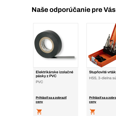
Naše odporúčanie pre Vás
Elektrikárske izolačné
Stupňovité vrták
pásky z PVC
HSS, 3-dielna s
PVC
Prihlásiť sa a zobraziť
Prihlásiť sa a zobra
ceny
ceny