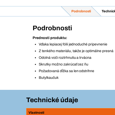
Podrobnosti
Technic
Podrobnosti
Prednosti produktu:
Vďaka lepiacej fólii jednoduché pripevnenie
Z tenkého materiálu, takže je optimálne presná
Odolná voči roztrhnutiu a trvácna
Skrutky možno zakrúcať cez ňu
Požadovaná dĺžka sa len odstrihne
Butylkaučuk
Technické údaje
Vlastnosti