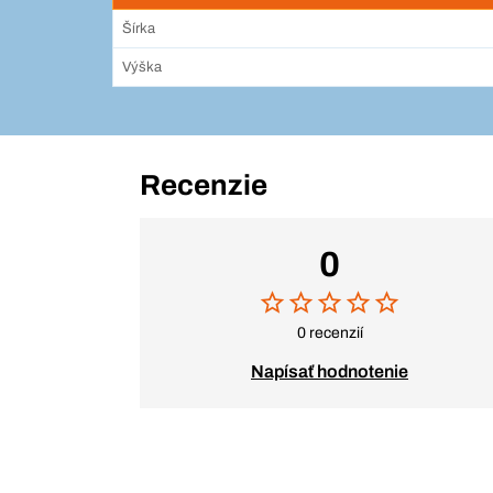
Šírka
Výška
Recenzie
0
0 recenzií
Napísať hodnotenie