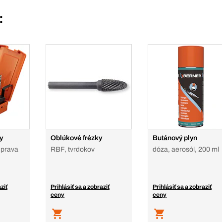
:
y
Oblúkové frézky
Butánový plyn
úprava
RBF, tvrdokov
dóza, aerosól, 200 ml
ziť
Prihlásiť sa a zobraziť
Prihlásiť sa a zobraziť
ceny
ceny