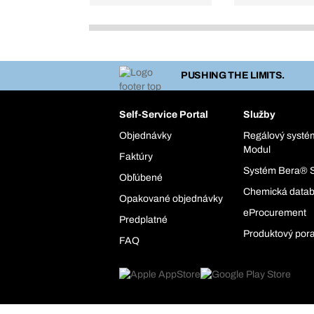
PUSHING THE LIMITS.
Self-Service Portal
Služby
Objednávky
Regálový syst
Modul
Faktúry
Systém Bera® 
Obľúbené
Chemická data
Opakované objednávky
eProcurement
Predplatné
Produktový por
FAQ