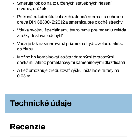
Smeruje tok do na to určených stavebných riešení,
otvorov, drážok
Pri konštrukcii roštu bola zohľadnená norma na ochranu
dreva DIN 68800-2:2012 a smernica pre ploché strechy
Vďaka svojmu špeciálnemu tvarovému prevedeniu zvláda
zrážky doslova ‘odchytiť’
Voda je tak nasmerovaná priamo na hydroizoláciu alebo
do žľabu
Možno ho kombinovať so štandardnými terasovými
doskami, alebo porcelánovými kameninovými dlaždicami
A tiež umožňuje zredukovať výšku inštalácie terasy na
0,05 m
Technické údaje
Recenzie