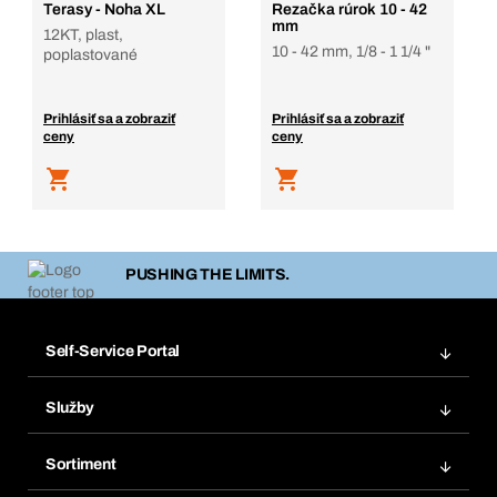
Terasy - Noha XL
Rezačka rúrok 10 - 42
mm
12KT, plast,
10 - 42 mm, 1/8 - 1 1/4 "
poplastované
Prihlásiť sa a zobraziť
Prihlásiť sa a zobraziť
ceny
ceny
PUSHING THE LIMITS.
Self-Service Portal
Objednávky
Služby
Faktúry
Regálový systém Bera® Modul
Obľúbené
Sortiment
Systém Bera® Smart
Opakované objednávky