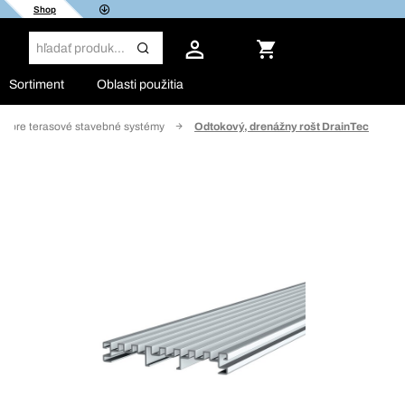
Shop
Sortiment
Oblasti použitia
vo pre terasové stavebné systémy
Odtokový, drenážny rošt DrainTec