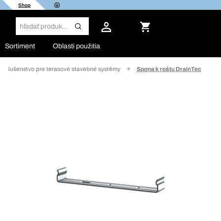
Shop
Sortiment
Oblasti použitia
Príslušenstvo pre terasové stavebné systémy
Spona k roštu DrainTec