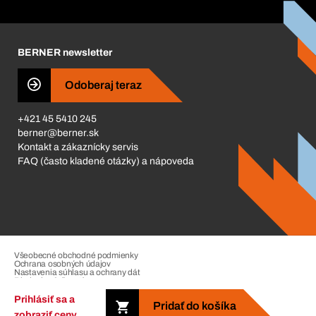
Corporate Responsibility
Kariéra
BERNER newsletter
Business Conduct
Odoberaj teraz
+421 45 5410 245
berner@berner.sk
Kontakt a zákaznícky servis
FAQ (často kladené otázky) a nápoveda
Všeobecné obchodné podmienky
Ochrana osobných údajov
Nastavenia súhlasu a ochrany dát
Riadenie sťažností
Impressum
Prihlásiť sa a
Pridať do košíka
zobraziť ceny