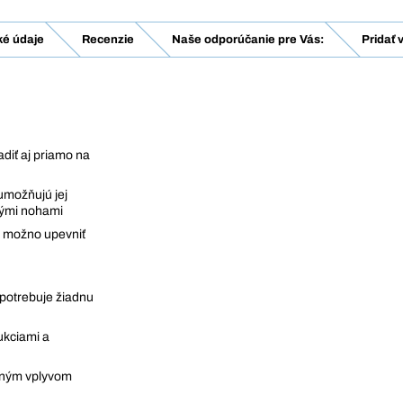
ké údaje
Recenzie
Naše odporúčanie pre Vás:
Pridať 
diť aj priamo na
 umožňujú jej
ovými nohami
u možno upevniť
epotrebuje žiadnu
ukciami a
tným vplyvom