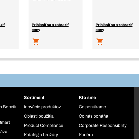
ziť
Prihlásiť sa a zobraziť
Prihlásiť sa a zobraziť
ceny
ceny
Sortiment
Kto sme
ém Bera®
Inovácie produktov
Čo ponúkame
Oblasti použitia
Čo nás poháňa
Smart
Product Compliance
Corporate Responsibility
báza
Katalóg a brožúry
Kariéra