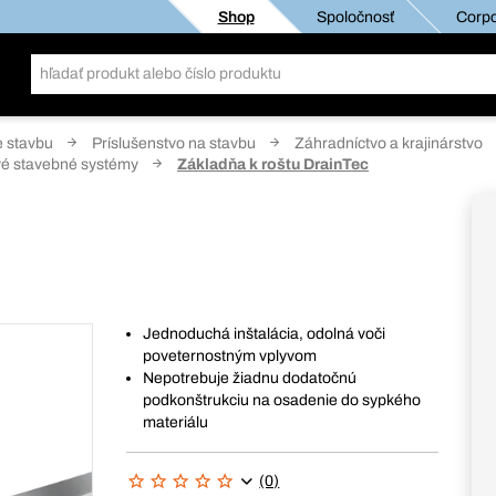
Shop
Spoločnosť
Corpo
e stavbu
Príslušenstvo na stavbu
Záhradníctvo a krajinárstvo
ové stavebné systémy
Základňa k roštu DrainTec
Jednoduchá inštalácia, odolná voči
poveternostným vplyvom
Nepotrebuje žiadnu dodatočnú
podkonštrukciu na osadenie do sypkého
materiálu
(0)