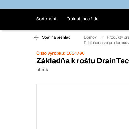
Sortiment
Oblasti použitia
Späť na prehľad
Domov
Produkty pr
Príslušenstvo pre teras
Číslo výrobku:
1014766
Základňa k roštu DrainTec
hliník