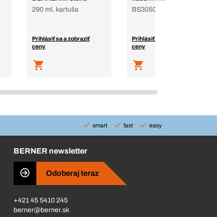
290 ml, kartuša
BS3050
Prihlásiť sa a zobraziť
Prihlásiť sa a zobraziť
ceny
ceny
smart
fast
easy
BERNER newsletter
Odoberaj teraz
+421 45 5410 245
berner@berner.sk