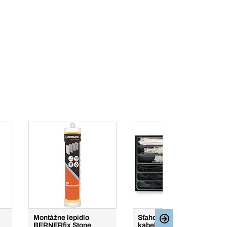
Montážne lepidlo
Sťahovacie pásky na
BERNERfix Stone
kabeláž BERA® Modul