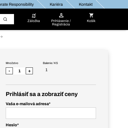
rate Responsibility
Kariéra
Kontakt
Záložka
Prihlásenie /
Košík
Registrácia
Množstvo
Balenie / KS
1
-
+
Prihlásiť sa a zobraziť ceny
Vaša e-mailová adresa
*
Heslo
*