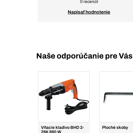
0 recenzií
Napísať hodnotenie
Naše odporúčanie pre Vás
Vŕtacie kladivo BHD 2-
Ploché skoby
28K 880 W