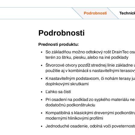
Podrobnosti
Technic
Podrobnosti
Prednosti produktu:
So základňou možno odtokový rošt DrainTec osa
terén zo štrku, piesku, alebo na iné podklady
Štvorcové otvory pozdĺž strednej línie základne
použitie aj v kombinácii s nastaviteľnými teras
K nastaviteľným podstavcom, či nohám terasy j
doplnkovými skrutkami
Ľahko sa čistí
Pri osadení na podklad zo sypkého materiálu n
dodatočnú podkonštrukciu
Kompatibilná s klasickými drevenými podkonštr
modernými hliníkovými profilmi
Jednoduché osadenie, odolná voči poveternos