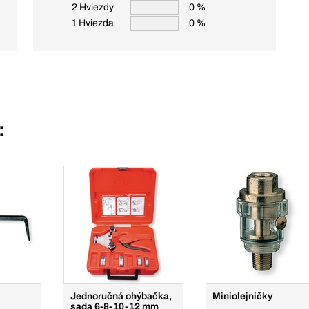
2 Hviezdy
0 %
1 Hviezda
0 %
:
Jednoručná ohýbačka,
Miniolejničky
sada 6-8-10-12 mm