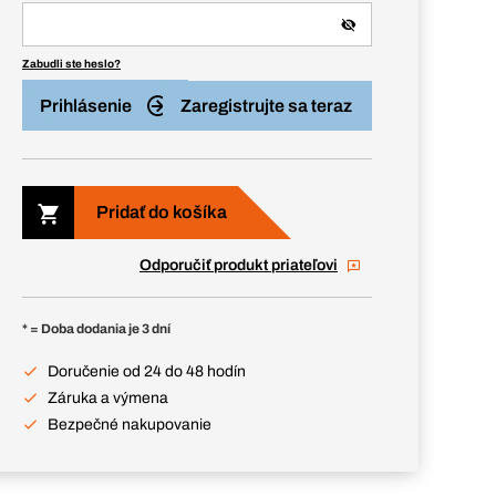
Zabudli ste heslo?
Prihlásenie
Zaregistrujte sa teraz
Pridať do košíka
Odporučiť produkt priateľovi
* = Doba dodania je 3 dní
Doručenie od 24 do 48 hodín
Záruka a výmena
Bezpečné nakupovanie