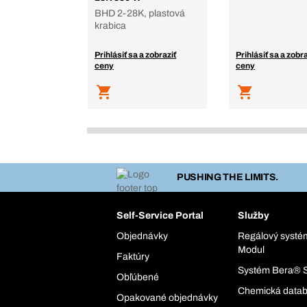
BHD 2-28K, plastová
krabica
Prihlásiť sa a zobraziť
Prihlásiť sa a zobra
ceny
ceny
PUSHING THE LIMITS.
Self-Service Portal
Služby
Objednávky
Regálový syst
Modul
Faktúry
Systém Bera® 
Obľúbené
Chemická data
Opakované objednávky