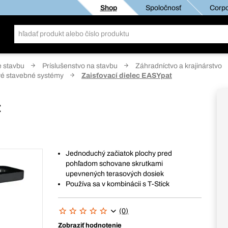
Shop
Spoločnosť
Corpo
e stavbu
Príslušenstvo na stavbu
Záhradníctvo a krajinárstvo
ové stavebné systémy
Zaisťovací dielec EASYpat
t
Jednoduchý začiatok plochy pred
pohľadom schovane skrutkami
upevnených terasových dosiek
Používa sa v kombinácii s T-Stick
(0)
Zobraziť hodnotenie