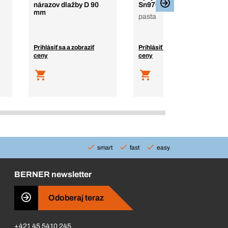
nárazov dlažby D 90
Sn97Cu3
mm
pasta
Prihlásiť sa a zobraziť
Prihlásiť sa a zobraziť
ceny
ceny
smart
fast
easy
BERNER newsletter
Odoberaj teraz
+421 45 5410 245