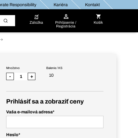
rate Responsibility
Kariéra
Kontakt
Záložka
Prihlásenie /
Košík
Registrácia
Množstvo
Balenie / KS
10
-
+
Prihlásiť sa a zobraziť ceny
Vaša e-mailová adresa
*
Heslo
*