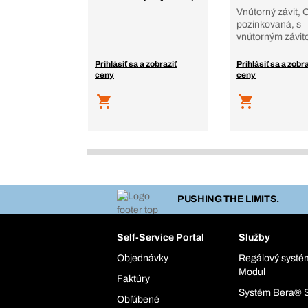
Vnútorný závit, 
pozinkovaná, s
vnútorným závi
Prihlásiť sa a zobraziť
Prihlásiť sa a zobra
ceny
ceny
PUSHING THE LIMITS.
Self-Service Portal
Služby
Objednávky
Regálový syst
Modul
Faktúry
Systém Bera® 
Obľúbené