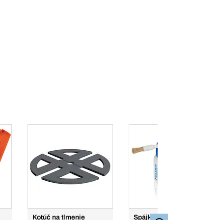
Kotúč na tlmenie
Spájka na armatúry S-