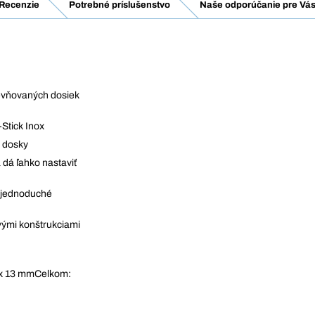
Recenzie
Potrebné príslušenstvo
Naše odporúčanie pre Vás
evňovaných dosiek
-Stick Inox
 dosky
dá ľahko nastaviť
 jednoduché
vými konštrukciami
5 x 13 mmCelkom: