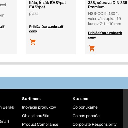
lišta, klzák EASYpat
338, súprava DIN 338
Oceľ
EASYpat
Premium
plast
HSS-CO 5, 130 °,
tom
valcová stopka, 19
kusov Ø 1 – 10 mm
ziť
Prihlásiť sa a zobraziť
ceny
Prihlásiť sa a zobraziť
ceny
Sortiment
Kto sme
ém Bera®
Inovácie produktov
Čo ponúkame
Oblasti použitia
Čo nás poháňa
Smart
Product Compliance
Corporate Responsibility