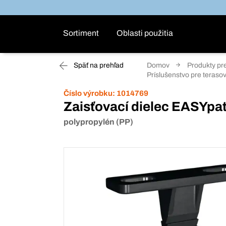
Sortiment
Oblasti použitia
Späť na prehľad
Domov
Produkty pr
Príslušenstvo pre teras
Číslo výrobku:
1014769
Zaisťovací dielec EASYpa
polypropylén (PP)