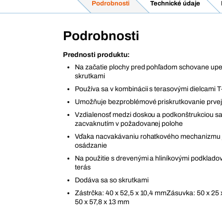
Podrobnosti
Technické údaje
Podrobnosti
Prednosti produktu:
Na začatie plochy pred pohľadom schovane up
skrutkami
Používa sa v kombinácii s terasovými dielcami T
Umožňuje bezproblémové priskrutkovanie prvej
Vzdialenosť medzi doskou a podkonštrukciou sa 
zacvaknutím v požadovanej polohe
Vďaka nacvakávaniu rohatkového mechanizmu
osádzanie
Na použitie s drevenými a hliníkovými podklado
terás
Dodáva sa so skrutkami
Zástrčka: 40 x 52,5 x 10,4 mmZásuvka: 50 x 2
50 x 57,8 x 13 mm