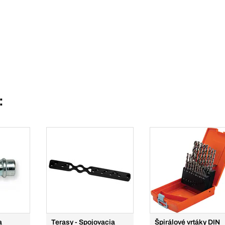
:
a
Terasy - Spojovacia
Špirálové vrtáky DIN