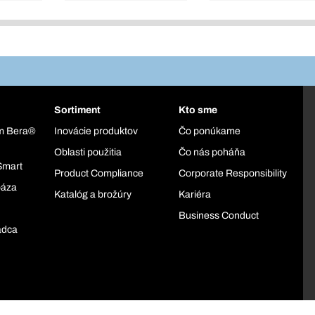
Sortiment
Kto sme
ém Bera®
Inovácie produktov
Čo ponúkame
Oblasti použitia
Čo nás poháňa
Smart
Product Compliance
Corporate Responsibility
báza
Katalóg a brožúry
Kariéra
Business Conduct
adca