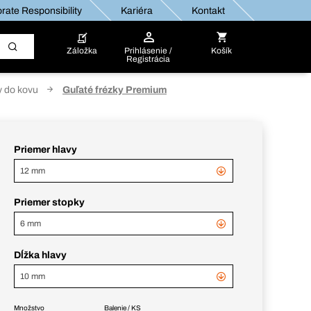
rate Responsibility
Kariéra
Kontakt
Záložka
Prihlásenie /
Košík
Registrácia
y do kovu
Guľaté frézky Premium
Priemer hlavy
12 mm
Priemer stopky
6 mm
Dĺžka hlavy
10 mm
Množstvo
Balenie / KS