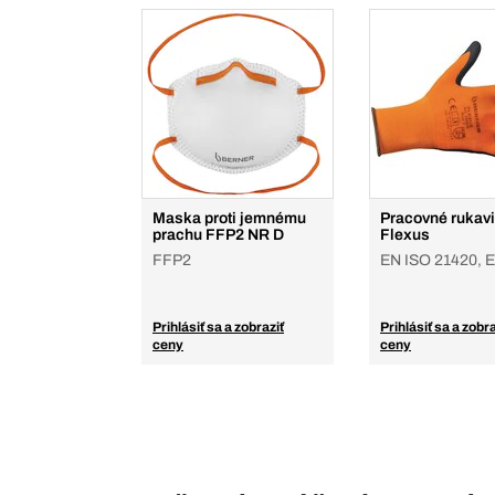
Maska proti jemnému
Pracovné rukav
prachu FFP2 NR D
Flexus
FFP2
EN ISO 21420, 
Prihlásiť sa a zobraziť
Prihlásiť sa a zobra
ceny
ceny