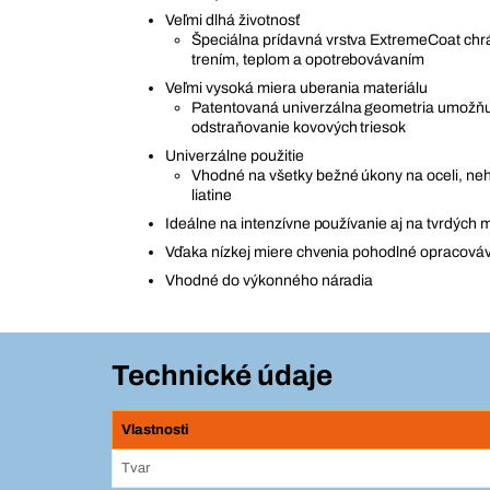
Veľmi dlhá životnosť
Špeciálna prídavná vrstva ExtremeCoat chrá
trením, teplom a opotrebovávaním
Veľmi vysoká miera uberania materiálu
Patentovaná univerzálna geometria umožňu
odstraňovanie kovových triesok
Univerzálne použitie
Vhodné na všetky bežné úkony na oceli, neh
liatine
Ideálne na intenzívne používanie aj na tvrdých 
Vďaka nízkej miere chvenia pohodlné opracová
Vhodné do výkonného náradia
Technické údaje
Vlastnosti
Tvar