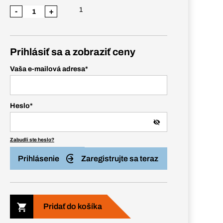
1
-
+
Prihlásiť sa a zobraziť ceny
Vaša e-mailová adresa
*
Heslo
*
Zabudli ste heslo?
Prihlásenie
Zaregistrujte sa teraz
Pridať do košíka