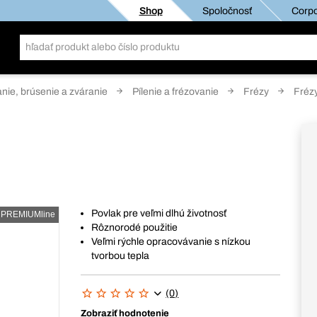
Shop
Spoločnosť
Corpo
anie, brúsenie a zváranie
Pílenie a frézovanie
Frézy
Fréz
Povlak pre veľmi dlhú životnosť
PREMIUMline
Rôznorodé použitie
Veľmi rýchle opracovávanie s nízkou
tvorbou tepla
(0)
Zobraziť hodnotenie