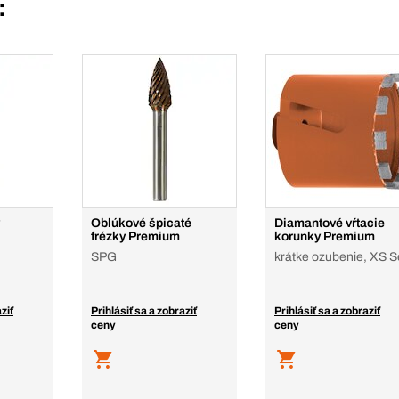
:
Oblúkové špicaté
Diamantové vŕtacie
frézky Premium
korunky Premium
SPG
krátke ozubenie, XS S
ziť
Prihlásiť sa a zobraziť
Prihlásiť sa a zobraziť
ceny
ceny