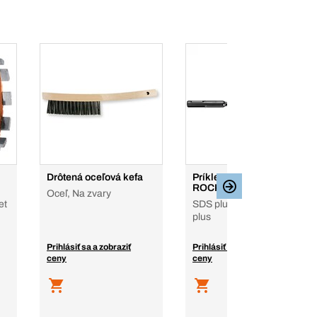
Drôtená oceľová kefa
Príklepové vrtáky
ROCKbeaver 3
Oceľ, Na zvary
et
SDS plus, upnutie SDS-
plus
Prihlásiť sa a zobraziť
Prihlásiť sa a zobraziť
ceny
ceny