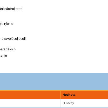
ni nástroj pred
je rýchle
rdzavejúcej oceli,
materiáloch
vanie
Hodnota
Guľovitý