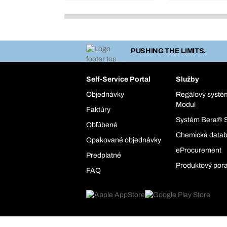
PUSHING THE LIMITS.
Self-Service Portal
Služby
Objednávky
Regálový syst
Modul
Faktúry
Systém Bera® 
Obľúbené
Chemická data
Opakované objednávky
eProcurement
Predplatné
Produktový por
FAQ