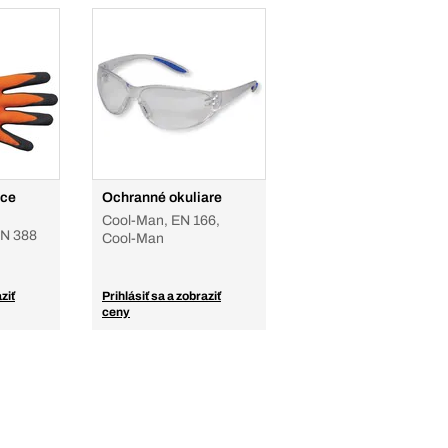
ice
Ochranné okuliare
Cool-Man, EN 166,
EN 388
Cool-Man
ziť
Prihlásiť sa a zobraziť
ceny