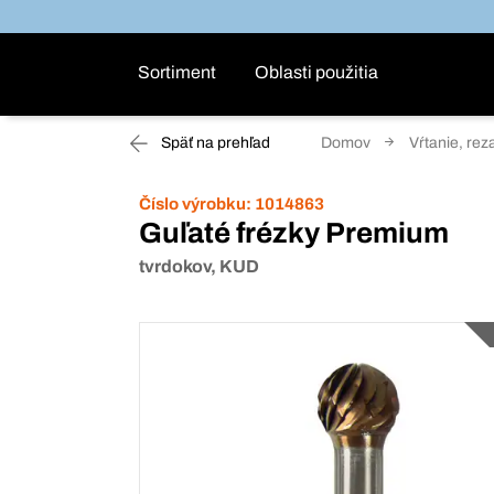
Sortiment
Oblasti použitia
Späť na prehľad
Domov
Vŕtanie, rez
Číslo výrobku:
1014863
Guľaté frézky Premium
tvrdokov, KUD