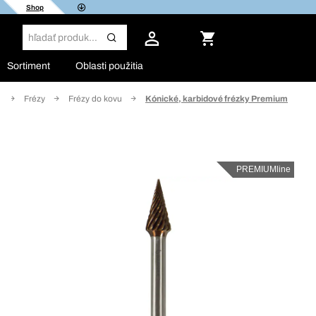
Shop
Sortiment
Oblasti použitia
e
Frézy
Frézy do kovu
Kónické, karbidové frézky Premium
PREMIUMline