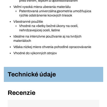
pred trením, teplom a opotrebovávaním
Veľmi vysoká miera uberania materiálu
Patentovaná univerzálna geometria umožňujúca
rýchle odstránenie kovových triesok
Všestranné použitie
Vhodné na všetky bežné úkony na oceli,
nehrdzavejúcej oceli, liatine
Ideálne na intenzívne používanie aj na tvrdých
materiáloch
Vďaka nízkej miere chvenia pohodlné opracovávanie
Vhodné do výkonných strojov
Technické údaje
Recenzie