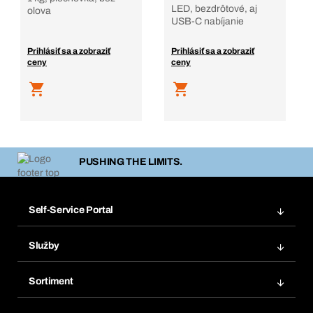
LED, bezdrôtové, aj
olova
USB-C nabíjanie
Prihlásiť sa a zobraziť
Prihlásiť sa a zobraziť
ceny
ceny
PUSHING THE LIMITS.
Self-Service Portal
Objednávky
Služby
Faktúry
Regálový systém Bera® Modul
Obľúbené
Sortiment
Systém Bera® Smart
Opakované objednávky
Inovácie produktov