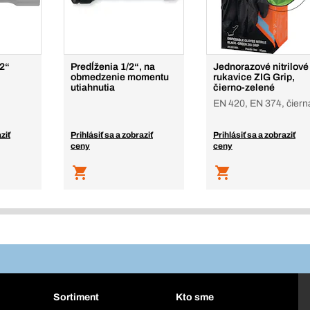
/2“
Predĺženia 1/2“, na
Jednorazové nitrilové
obmedzenie momentu
rukavice ZIG Grip,
utiahnutia
čierno-zelené
EN 420, EN 374, čiern
ziť
Prihlásiť sa a zobraziť
Prihlásiť sa a zobraziť
ceny
ceny
Sortiment
Kto sme