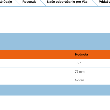
ké údaje
Recenzie
Naše odporúčanie pre Vás:
Pridať 
Hodnota
1/2 "
75 mm
4-hran