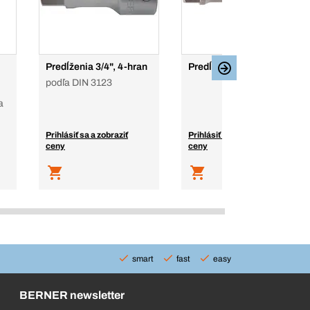
Predĺženia 3/4", 4-hran
Predĺženie 1"
podľa DIN 3123
a
Prihlásiť sa a zobraziť
Prihlásiť sa a zobraziť
ceny
ceny
smart
fast
easy
BERNER newsletter