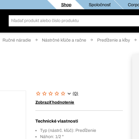
Shop
Spoločnosť
Corpo
Ručné náradie
Nástrčné kľúče a račne
Predĺženie a kĺby
(0)
Zobraziť hodnotenie
Technické vlastnosti
Typ (nástrč. kľúč): Predĺženie
Náhon: 1/2 "