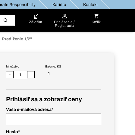
rate Responsibility
Kariéra
Kontakt
Záložka
Prihlásenie /
Košík
Registrácia
Predĺženie 1/2"
Množstvo
Balenie / KS
1
-
+
Prihlásiť sa a zobraziť ceny
Vaša e-mailová adresa
*
Heslo
*