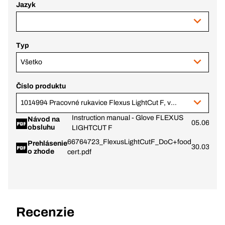
Jazyk
Typ
Všetko
Číslo produktu
1014994 Pracovné rukavice Flexus LightCut F, veľ. 11
Instruction manual - Glove FLEXUS
Návod na
05.06.202
obsluhu
LIGHTCUT F
66764723_FlexusLightCutF_DoC+food
Prehlásenie
30.03.202
o zhode
cert.pdf
Recenzie