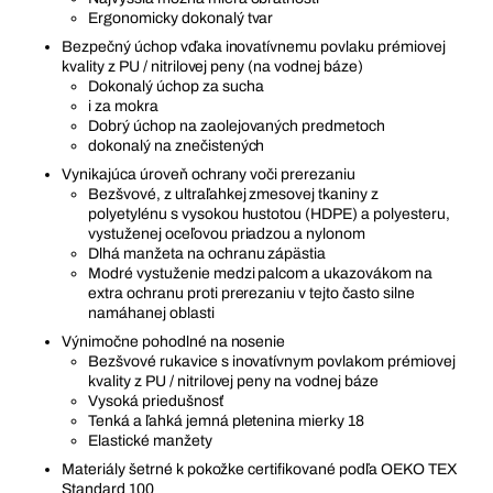
Ergonomicky dokonalý tvar
Bezpečný úchop vďaka inovatívnemu povlaku prémiovej
kvality z PU / nitrilovej peny (na vodnej báze)
Dokonalý úchop za sucha
i za mokra
Dobrý úchop na zaolejovaných predmetoch
dokonalý na znečistených
Vynikajúca úroveň ochrany voči prerezaniu
Bezšvové, z ultraľahkej zmesovej tkaniny z
polyetylénu s vysokou hustotou (HDPE) a polyesteru,
vystuženej oceľovou priadzou a nylonom
Dlhá manžeta na ochranu zápästia
Modré vystuženie medzi palcom a ukazovákom na
extra ochranu proti prerezaniu v tejto často silne
namáhanej oblasti
Výnimočne pohodlné na nosenie
Bezšvové rukavice s inovatívnym povlakom prémiovej
kvality z PU / nitrilovej peny na vodnej báze
Vysoká priedušnosť
Tenká a ľahká jemná pletenina mierky 18
Elastické manžety
Materiály šetrné k pokožke certifikované podľa OEKO TEX
Standard 100