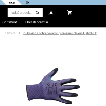
Shop
Sortiment
Oblasti použitia
vné rukavice
Rukavice s ochranou proti prerezaniu Flexus LightCut F