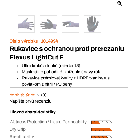
Číslo výrobku:
1014994
Rukavice s ochranou proti prerezaniu
Flexus LightCut F
Ultra ľahké a tenké (mierka 18)
Maximálne pohodlné, zníženie únavy rúk
Rukavice prémiovej kvality z HDPE tkaniny a s
povlakom z nitril / PU peny
(0)
Napíšte prvú recenziu
Hlavné charakteristiky
Wetness Protection / Liquid Permeability
Dry Grip
Breathability