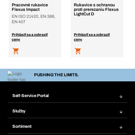
Pracovné rukavice
Rukavice s ochranou
Flexus Impact
proti prerezaniu Flexus
LightCut D
EN ISO 21420, EN 388,
EN 407
Prihlásiť sa a zobraziť
Prihlásiť sa a zobraziť
ceny
ceny
PUSHING THE LIMITS.
Self-Service Portal
Objednávky
Služby
Faktúry
Regálový systém Bera® Modul
Obľúbené
Sortiment
Systém Bera® Smart
Opakované objednávky