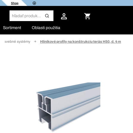
Shop
Sortiment
Oblasti použitia
é stavebné systémy
Hliníkové profily na konštrukciu terás H50, d. 4 m