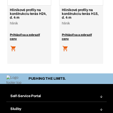
Hliníkové profily na
Hliníkové profily na
konštrukciu terás H24,
konštrukciu terás H15,
d. 4 m
d. 4 m
hliník
hliník
Prihlásiť sa a zobraziť
Prihlásiť sa a zobraziť
ceny
ceny
PUSHING THE LIMITS.
Self-Service Portal
Objednávky
Služby
Faktúry