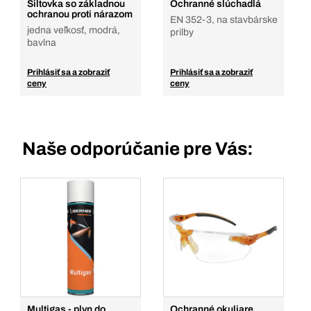
Šiltovka so základnou
Ochranné slúchadlá
ochranou proti nárazom
EN 352-3, na stavbárske
jedna veľkosť, modrá,
prilby
bavlna
Prihlásiť sa a zobraziť
Prihlásiť sa a zobraziť
ceny
ceny
Naše odporúčanie pre Vás:
Multigas - plyn do
Ochranné okuliare