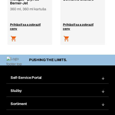
Berner-Jet
360 ml, 360 ml kartuša
Prihlásiť sa a zobraziť
Prihlásiť sa a zobraziť
ceny
ceny
PUSHING THE LIMITS.
Self-Service Portal
Objednávky
Služby
Faktúry
Regálový systém Bera® Modul
Obľúbené
Sortiment
Systém Bera® Smart
Opakované objednávky
Inovácie produktov