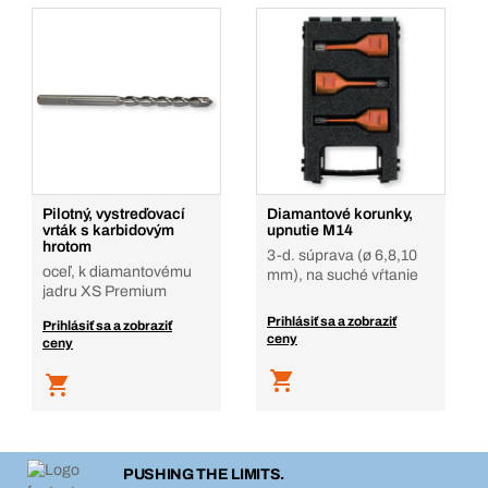
Pilotný, vystreďovací
Diamantové korunky,
vrták s karbidovým
upnutie M14
hrotom
3-d. súprava (ø 6,8,10
oceľ, k diamantovému
mm), na suché vŕtanie
jadru XS Premium
Prihlásiť sa a zobraziť
Prihlásiť sa a zobraziť
ceny
ceny
PUSHING THE LIMITS.