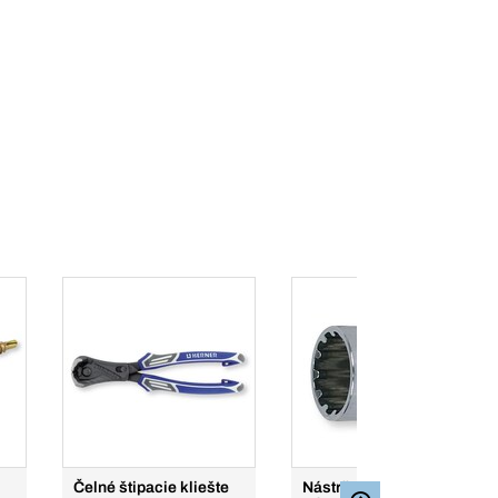
Čelné štipacie kliešte
Nástrčné kľúče a