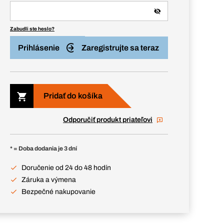
Zabudli ste heslo?
Prihlásenie
Zaregistrujte sa teraz
Pridať do košíka
Odporučiť produkt priateľovi
* = Doba dodania je 3 dní
Doručenie od 24 do 48 hodín
Záruka a výmena
Bezpečné nakupovanie