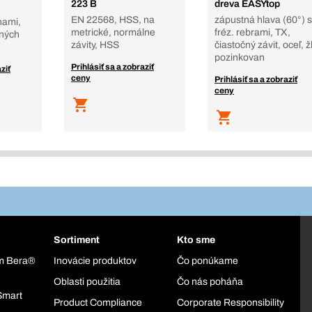
223 B
dreva EASYtop
EN 22568, HSS, na
zápustná hlava (60°) s
nami,
metrické, normálne
fréz. rebrami, TX,
čných
závity, HSS
čiastočný závit, oceľ, ž
pozinkovan
Prihlásiť sa a zobraziť
ziť
ceny
Prihlásiť sa a zobraziť
ceny
Sortiment
Kto sme
ém Bera®
Inovácie produktov
Čo ponúkame
Oblasti použitia
Čo nás poháňa
Smart
Product Compliance
Corporate Responsibility