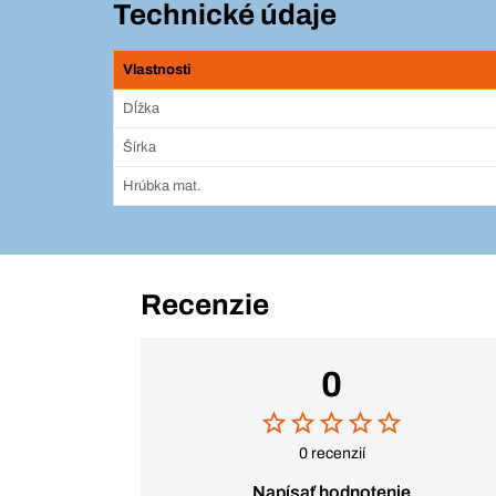
Technické údaje
Vlastnosti
Dĺžka
Šírka
Hrúbka mat.
Recenzie
0
0 recenzií
Napísať hodnotenie