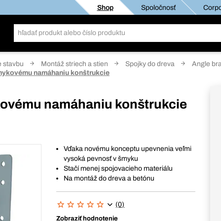
Shop
Spoločnosť
Corpo
e stavbu
Montáž striech a stien
Spojky do dreva
Angle br
šmykovému namáhaniu konštrukcie
ykovému namáhaniu konštrukcie
Vďaka novému konceptu upevnenia veľmi
vysoká pevnosť v šmyku
Stačí menej spojovacieho materiálu
Na montáž do dreva a betónu
(0)
Zobraziť hodnotenie