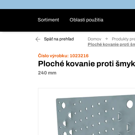
Sortiment
Oblasti použitia
Späť na prehľad
Domov
Produkty pr
Ploché kovanie proti 
Číslo výrobku:
1023216
Ploché kovanie proti šm
240 mm