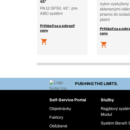
45°
nylon vystužený
PA12 GF50, 45°, pre
sklenenými vlák
ABC systém
priamo do izola
platní
Prihlásiť sa a zobraziť
Prihlásiť sa a zobra
ceny
ceny
PUSHING THE LIMITS.
Self-Service Portal
Služby
Objednávky
Regálový syst
Modul
Faktúry
Systém Bera® 
Obľúbené