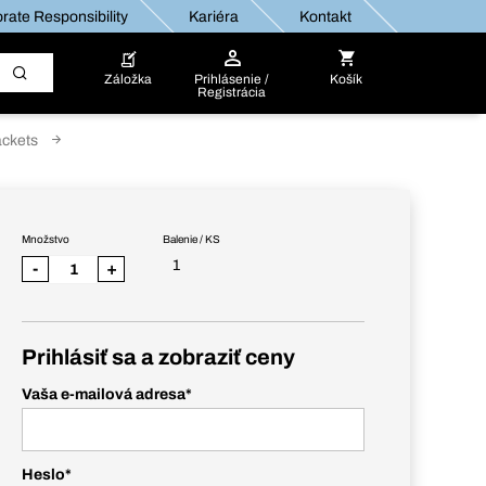
rate Responsibility
Kariéra
Kontakt
Záložka
Prihlásenie /
Košík
Registrácia
ackets
Množstvo
Balenie / KS
1
-
+
Prihlásiť sa a zobraziť ceny
Vaša e-mailová adresa
*
Heslo
*