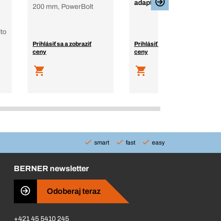
adaptéry k Loop ratchet
200 mm, PowerBolt
lto
Prihlásiť sa a zobraziť
Prihlásiť sa a zobraziť
ceny
ceny
smart
fast
easy
BERNER newsletter
Odoberaj teraz
+421 45 5410 245