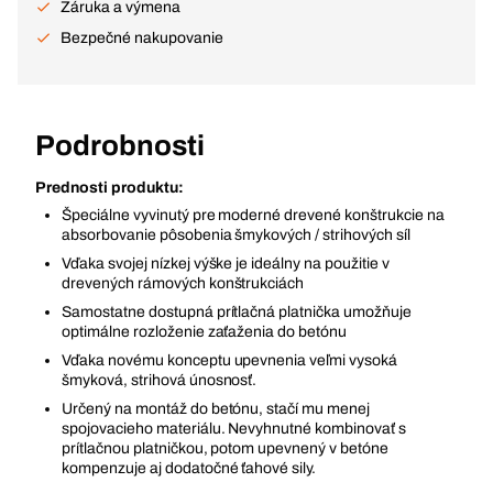
Záruka a výmena
Bezpečné nakupovanie
Podrobnosti
Prednosti produktu:
Špeciálne vyvinutý pre moderné drevené konštrukcie na
absorbovanie pôsobenia šmykových / strihových síl
Vďaka svojej nízkej výške je ideálny na použitie v
drevených rámových konštrukciách
Samostatne dostupná prítlačná platnička umožňuje
optimálne rozloženie zaťaženia do betónu
Vďaka novému konceptu upevnenia veľmi vysoká
šmyková, strihová únosnosť.
Určený na montáž do betónu, stačí mu menej
spojovacieho materiálu. Nevyhnutné kombinovať s
prítlačnou platničkou, potom upevnený v betóne
kompenzuje aj dodatočné ťahové sily.