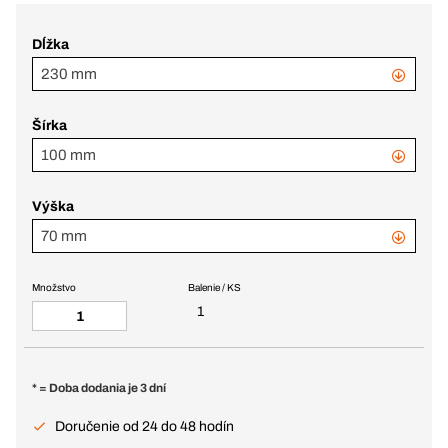
Dĺžka
230 mm
Šírka
100 mm
Výška
70 mm
Množstvo
Balenie / KS
1
* = Doba dodania je 3 dní
Doručenie od 24 do 48 hodín