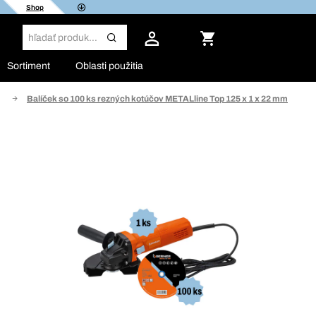
Shop
Sortiment
Oblasti použitia
z
Balíček so 100 ks rezných kotúčov METALline Top 125 x 1 x 22 mm