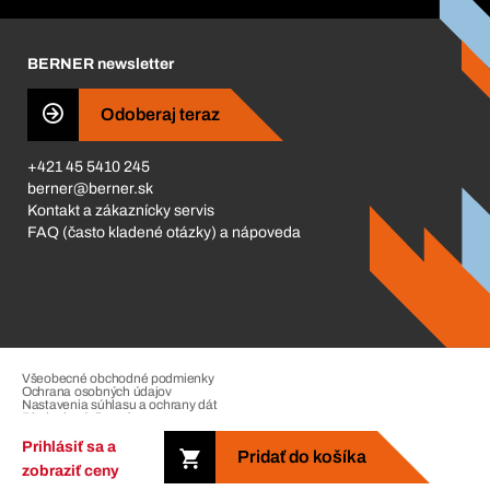
Corporate Responsibility
Kariéra
BERNER newsletter
Business Conduct
Odoberaj teraz
+421 45 5410 245
berner@berner.sk
Kontakt a zákaznícky servis
FAQ (často kladené otázky) a nápoveda
Všeobecné obchodné podmienky
Ochrana osobných údajov
Nastavenia súhlasu a ochrany dát
Riadenie sťažností
Impressum
Prihlásiť sa a
Pridať do košíka
zobraziť ceny
Copyright © 2026. The Berner Group. All rights reserved.