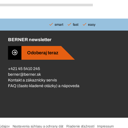
smart
fast
easy
BERNER newsletter
Odoberaj teraz
+421 45 5410 245
berner@berner.sk
Kontakt a zákaznícky servis
FAQ (často kladené otázky) a nápoveda
údajov
Nastavenia súhlasu a ochrany dát
Riadenie sťažností
Impressum