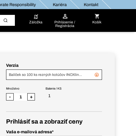
rate Responsibility
Kariéra
Kontakt
Záložka
Prihlásenie /
Košík
Registrácia
Verzia
Balíček so 100 ks rezných kotúčov INOXline Top 125 x 1 x 22 mm
Množstvo
Balenie / KS
1
-
+
Prihlásiť sa a zobraziť ceny
Vaša e-mailová adresa
*