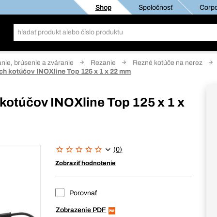
Shop
Spoločnosť
Corpo
anie, brúsenie a zváranie
Rezanie
Rezné kotúče na nerez
ých kotúčov INOXline Top 125 x 1 x 22 mm
 kotúčov INOXline Top 125 x 1 x
(0)
Zobraziť hodnotenie
Porovnať
Zobrazenie PDF