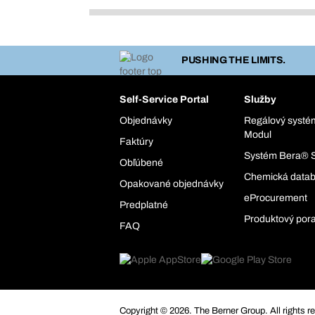
PUSHING THE LIMITS.
Self-Service Portal
Služby
Objednávky
Regálový syst
Modul
Faktúry
Systém Bera® 
Obľúbené
Chemická data
Opakované objednávky
eProcurement
Predplatné
Produktový por
FAQ
Copyright © 2026. The Berner Group. All rights r