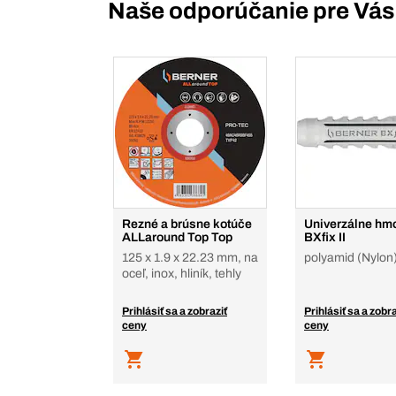
Naše odporúčanie pre Vás
Rezné a brúsne kotúče
Univerzálne hm
ALLaround Top Top
BXfix II
125 x 1.9 x 22.23 mm, na
polyamid (Nylon
oceľ, inox, hliník, tehly
Prihlásiť sa a zobraziť
Prihlásiť sa a zobra
ceny
ceny