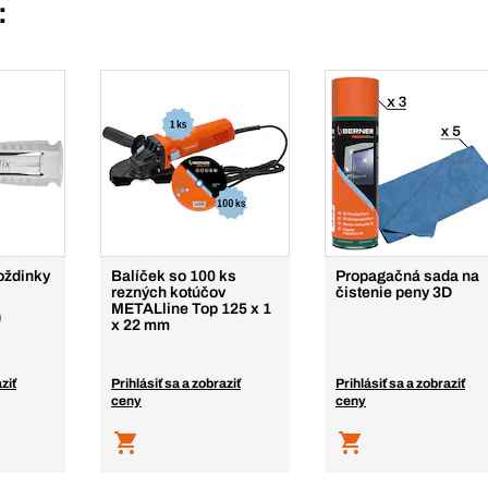
:
oždinky
Balíček so 100 ks
Propagačná sada na
rezných kotúčov
čistenie peny 3D
METALline Top 125 x 1
)
x 22 mm
ziť
Prihlásiť sa a zobraziť
Prihlásiť sa a zobraziť
ceny
ceny