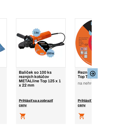
Balíček so 100 ks
Rezné kotúče INOXline
rezných kotúčov
Top Top
METALline Top 125 x 1
na nehrdz. oceľ, X-lock
x 22 mm
Prihlásiť sa a zobraziť
Prihlásiť sa a zobraziť
ceny
ceny