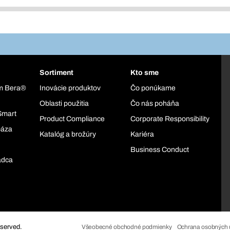
Sortiment
Kto sme
ém Bera®
Inovácie produktov
Čo ponúkame
Oblasti použitia
Čo nás poháňa
Smart
Product Compliance
Corporate Responsibility
báza
Katalóg a brožúry
Kariéra
Business Conduct
adca
eserved.
Všeobecné obchodné podmienky
Ochrana osobných 