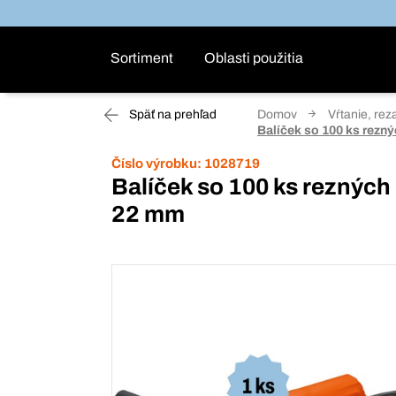
Sortiment
Oblasti použitia
Späť na prehľad
Domov
Vŕtanie, rez
Balíček so 100 ks rezn
Číslo výrobku:
1028719
Balíček so 100 ks rezných
22 mm