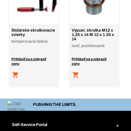
Stolárske skrutkovacie
Výpust. skrutka M12 x
zvierky
1,25 x 14 M 12 x 1.25 x
14
temperovaná liatina
oceľ, pozinkované
Prihlásiť sa a zobraziť
Prihlásiť sa a zobraziť
ceny
ceny
PUSHING THE LIMITS.
Self-Service Portal