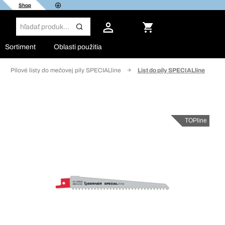
Shop
Sortiment
Oblasti použitia
Pílové listy do mečovej píly SPECIALline
List do píly SPECIALline
TOPline