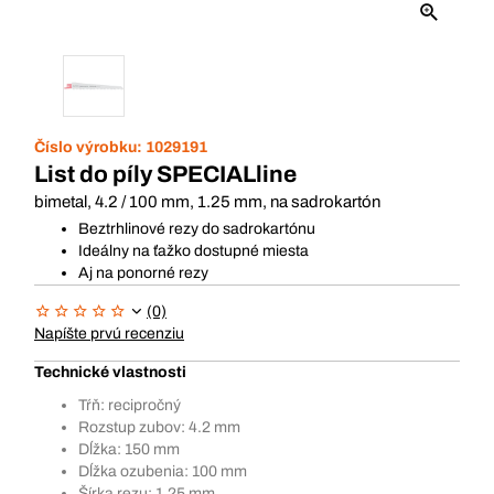
Číslo výrobku:
1029191
List do píly SPECIALline
bimetal, 4.2 / 100 mm, 1.25 mm, na sadrokartón
Beztrhlinové rezy do sadrokartónu
Ideálny na ťažko dostupné miesta
Aj na ponorné rezy
(0)
Napíšte prvú recenziu
Technické vlastnosti
Tŕň: recipročný
Rozstup zubov: 4.2 mm
Dĺžka: 150 mm
Dĺžka ozubenia: 100 mm
Šírka rezu: 1.25 mm