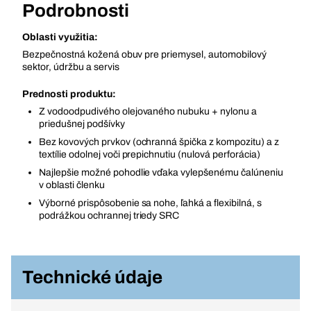
Podrobnosti
Oblasti využitia:
Bezpečnostná kožená obuv pre priemysel, automobilový
sektor, údržbu a servis
Prednosti produktu:
Z vodoodpudivého olejovaného nubuku + nylonu a
priedušnej podšívky
Bez kovových prvkov (ochranná špička z kompozitu) a z
textílie odolnej voči prepichnutiu (nulová perforácia)
Najlepšie možné pohodlie vďaka vylepšenému čalúneniu
v oblasti členku
Výborné prispôsobenie sa nohe, ľahká a flexibilná, s
podrážkou ochrannej triedy SRC
Technické údaje