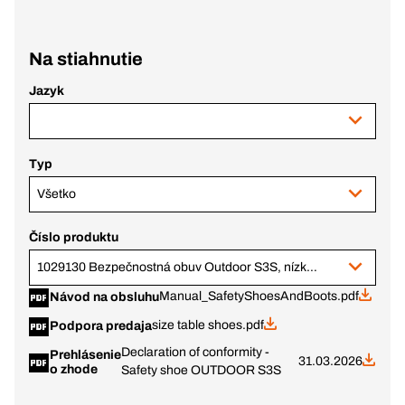
Na stiahnutie
Jazyk
Typ
Všetko
Číslo produktu
1029130 Bezpečnostná obuv Outdoor S3S, nízka, veľ. 39
Manual_SafetyShoesAndBoots.pdf
Návod na obsluhu
size table shoes.pdf
Podpora predaja
Declaration of conformity -
Prehlásenie
31.03.2026
o zhode
Safety shoe OUTDOOR S3S