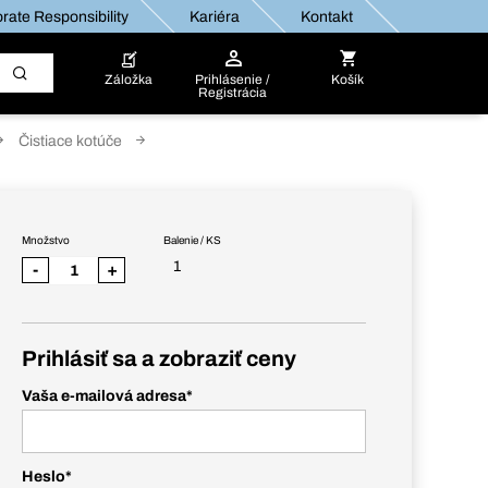
rate Responsibility
Kariéra
Kontakt
Záložka
Prihlásenie /
Košík
Registrácia
Čistiace kotúče
Množstvo
Balenie / KS
1
-
+
Prihlásiť sa a zobraziť ceny
Vaša e-mailová adresa
*
Heslo
*