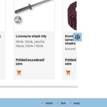
,
Lisovacie slepé nity
Kombinovaný brúsny
lamelový valček, 6 mm
hliník, hliník, plochá
stopka
hlava, hliník / hliník
korund
Prihlásiť sa a zobraziť
Prihlásiť sa a zobraziť
ceny
ceny
smart
fast
easy