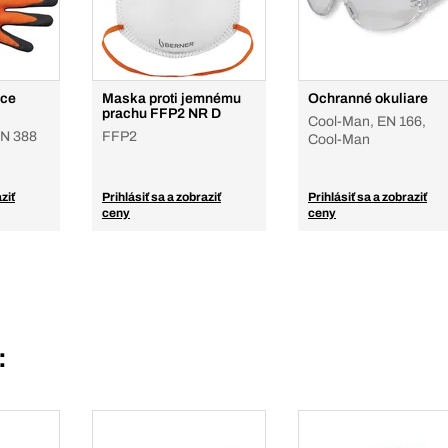
ice
Maska proti jemnému
Ochranné okuliare
prachu FFP2 NR D
Cool-Man, EN 166,
EN 388
FFP2
Cool-Man
ziť
Prihlásiť sa a zobraziť
Prihlásiť sa a zobraziť
ceny
ceny
: