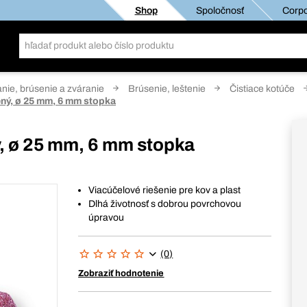
Shop
Spoločnosť
Corpo
anie, brúsenie a zváranie
Brúsenie, leštenie
Čistiace kotúče
ený, ø 25 mm, 6 mm stopka
ý, ø 25 mm, 6 mm stopka
Viacúčelové riešenie pre kov a plast
Dlhá životnosť s dobrou povrchovou
úpravou
(0)
Zobraziť hodnotenie