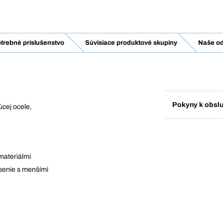
trebné príslušenstvo
Súvisiace produktové skupiny
Naše od
Pokyny k obsl
cej ocele,
materiálmi
senie s menšími