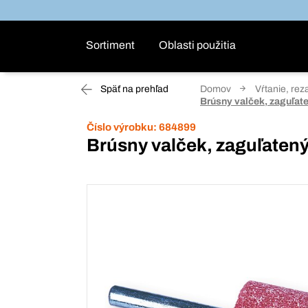
Sortiment
Oblasti použitia
Späť na prehľad
Domov
Vŕtanie, rez
Brúsny valček, zaguľat
Číslo výrobku:
684899
Brúsny valček, zaguľaten