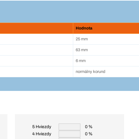
Hodnota
25 mm
63 mm
6 mm
normálny korund
5 Hviezdy
0 %
4 Hviezdy
0 %