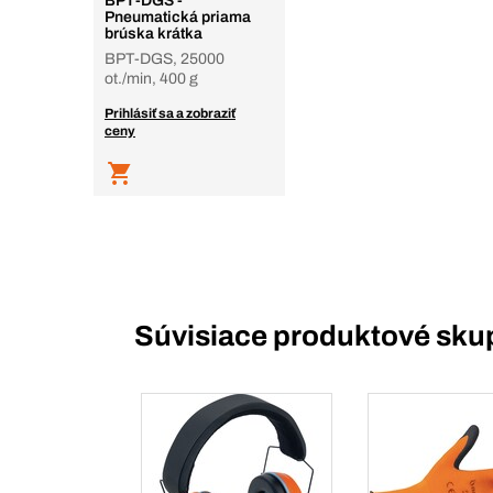
BPT-DGS -
Pneumatická priama
brúska krátka
BPT-DGS, 25000
ot./min, 400 g
Prihlásiť sa a zobraziť
ceny
Súvisiace produktové sku