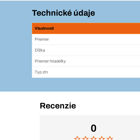
Technické údaje
Vlastnosti
Priemer
Dĺžka
Priemer hriadeľky
Typ zŕn
Recenzie
0