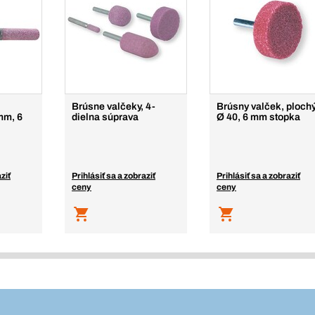
Brúsne valčeky, 4-
Brúsny valček, plochý
mm, 6
dielna súprava
Ø 40, 6 mm stopka
ziť
Prihlásiť sa a zobraziť
Prihlásiť sa a zobraziť
ceny
ceny