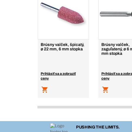
Brúsny valček, špicatý,
Brúsny valček,
ø 22 mm, 6 mm stopka
zaguľatený, ø 6 
mm stopka
Prihlásiť sa a zobraziť
Prihlásiť sa a zobra
ceny
ceny
PUSHING THE LIMITS.