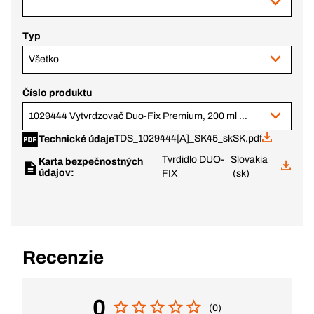
Typ
Všetko
Číslo produktu
1029444 Vytvrdzovač Duo-Fix Premium, 200 ml sprej
TDS_1029444[A]_SK45_skSK.pdf
Technické údaje
Tvrdidlo DUO-
Slovakia
Karta bezpečnostných
údajov:
FIX
(sk)
Recenzie
0
(0)