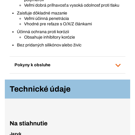
Veľmi dobrá priľnavosť a vysoká odolnosť proti tlaku
Zaisťuje dôkladné mazanie
Veľmi účinná penetrácia
Vhodné pre reťaze s O/X/Z článkami
Účinná ochrana proti korózii
Obsahuje inhibítory korózie
Bez pridaných silikónov alebo živíc
Pokyny k obsluhe
Technické údaje
Na stiahnutie
Jazyk