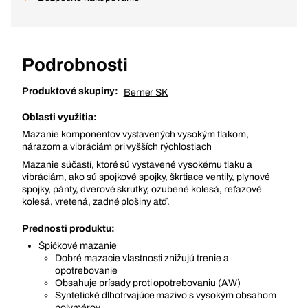
Podrobnosti
Produktové skupiny:
Berner SK
Oblasti využitia:
Mazanie komponentov vystavených vysokým tlakom,
nárazom a vibráciám pri vyšších rýchlostiach
Mazanie súčastí, ktoré sú vystavené vysokému tlaku a
vibráciám, ako sú spojkové spojky, škrtiace ventily, plynové
spojky, pánty, dverové skrutky, ozubené kolesá, reťazové
kolesá, vretená, zadné plošiny atď.
Prednosti produktu:
Špičkové mazanie
Dobré mazacie vlastnosti znižujú trenie a
opotrebovanie
Obsahuje prísady proti opotrebovaniu (AW)
Syntetické dlhotrvajúce mazivo s vysokým obsahom
polymérov