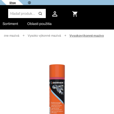
Shop
Sortiment
Oblasti použitia
hézne mazivá
Vysoko výkonné mazivá
Vysokovýkonné mazivo