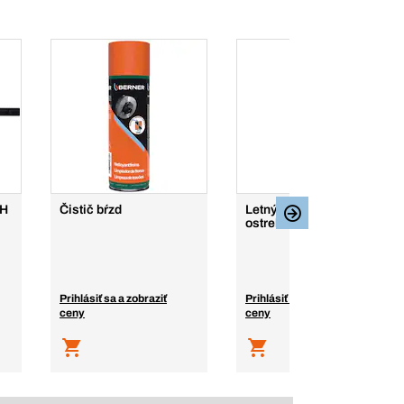
CH
Čistič bŕzd
Letný koncentrát do
ostrekovačov
Prihlásiť sa a zobraziť
Prihlásiť sa a zobraziť
ceny
ceny