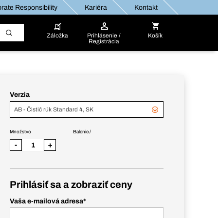
rate Responsibility
Kariéra
Kontakt
Záložka
Prihlásenie /
Košík
Registrácia
Verzia
AB - Čistič rúk Standard 4, SK
Množstvo
Balenie /
-
+
Prihlásiť sa a zobraziť ceny
Vaša e-mailová adresa
*