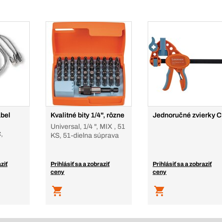
ábel
Kvalitné bity 1/4", rôzne
Jednoručné zvierky 
Universal, 1/4 ", MIX , 51
,
KS, 51-dielna súprava
ziť
Prihlásiť sa a zobraziť
Prihlásiť sa a zobraziť
ceny
ceny