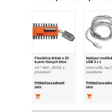
Flexibilný držiak s 20
Nabíjací multik
kusmi rôznych bitov
USB 3 v 1
1/4 ", MIX , 20 KS, s
micro USB, typ C
príveskom
osvetlenie
Prihlásiť sa a zobraziť
Prihlásiť sa a zobra
ceny
ceny