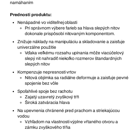
namáhaním
Prednosti produktu:
Nenápadné vo viditeľnej oblasti
Pri správnom výbere farieb sa hlava slepých nitov
dokonale prispôsobí nitovaným komponentom.
Znižuje náklady na manipuláciu a skladovanie a zaisťuje
univerzálne použitie
Vďaka veľkému rozsahu upínania môže viacúčelový
slepý nit nahradiť niekoľko rozmerov štandardných
slepých nitov
Kompenzuje nepresnosti vrtov
Nitová objímka sa radiálne deformuje a zaisťuje pevné
spojenie bez vôle
Spoľahlivé spoje bez rachotu
Zajatý uzavretý zvyškový tŕň
Široká zatváracia hlava
Na upevnenia chránené pred prachom a striekajúcou
vodou
Vzhľadom na vlastnosti výplne vŕtaného otvoru a
zámku zvyškového tŕňa