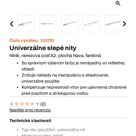
Číslo výrobku:
153791
Univerzálne slepé nity
hliník, nerezová oceľ A2, plochá hlava, farebná
So správnym výberom farby je nenápadný vo viditeľnej
oblasti.
Znižuje náklady na manipuláciu a skladovanie,
univerzálne použitie
Kompenzuje nepresnosti vrtov pre upevnenia chránené
pred prachom a striekajúcou vodou
(0)
Napíšte prvú recenziu
Technické vlastnosti
Typ nitu (použitie): univerzálny nit
Materiál púzdra: hliník