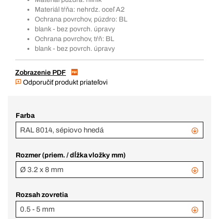
Materiál tŕňa: nehrdz. oceľ A2
Ochrana povrchov, púzdro: BL
blank - bez povrch. úpravy
Ochrana povrchov, tŕň: BL
blank - bez povrch. úpravy
Zobrazenie PDF
Odporučiť produkt priateľovi
Farba
RAL 8014, sépiovo hnedá
Rozmer (priem. / dĺžka vložky mm)
Ø 3.2 x 8 mm
Rozsah zovretia
0.5 - 5 mm