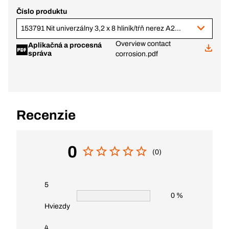
Číslo produktu
153791 Nit univerzálny 3,2 x 8 hliník/tŕň nerez A2 sépiovo hnedá
Overview contact
Aplikačná a procesná
správa
corrosion.pdf
Recenzie
0
(0)
5
0 %
Hviezdy
4