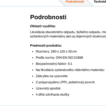
Podrobnosti
Technic
Podrobnosti
Oblasti využitia:
Likvidácia stavebného odpadu, ťažkého odpadu, mi
azbestových materiálov, ako aj objemných doskový
Prednosti produktu:
Rozmery: 260 x 125 x 30 cm
Podľa normy: DIN EN ISO 21898
Bezpečnostný faktor: 5:1
Na likvidáciu azbestového vláknitého materiálu
Zákrytka na uzavretie
Z polypropylénu (PP), potiahnutý povrch
Uzavretý spodok
4 dlhé zdvíhacie slučky