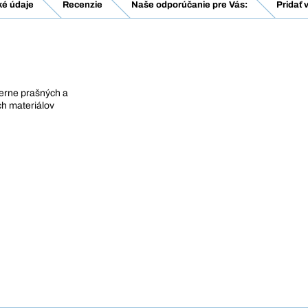
ké údaje
Recenzie
Naše odporúčanie pre Vás:
Pridať 
erne prašných a
ch materiálov