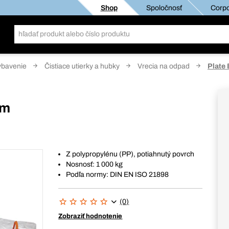
Shop
Spoločnosť
Corpo
ybavenie
Čistiace utierky a hubky
Vrecia na odpad
Plate 
cm
Z polypropylénu (PP), potiahnutý povrch
Nosnosť: 1 000 kg
Podľa normy: DIN EN ISO 21898
(0)
Zobraziť hodnotenie