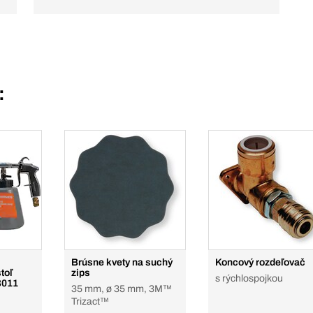
:
Brúsne kvety na suchý
Koncový rozdeľovač
toľ
zips
s rýchlospojkou
B011
35 mm, ø 35 mm, 3M™
Trizact™