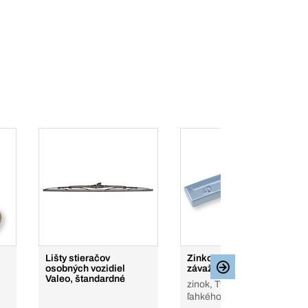
Lišty stieračov
Zinkové vyvažovacie
osobných vozidiel
závažia, typ 666
Valeo, štandardné
zinok, Typ 666, ráf z
ľahkého kovu