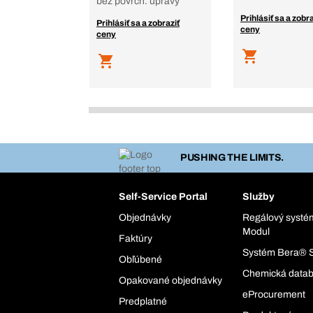
bez povrch. úpravy
Prihlásiť sa a zobra
Prihlásiť sa a zobraziť
ceny
ceny
PUSHING THE LIMITS.
Self-Service Portal
Služby
Objednávky
Regálový syst
Modul
Faktúry
Systém Bera® 
Obľúbené
Chemická data
Opakované objednávky
eProcurement
Predplatné