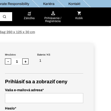
rate Responsibility
Kariéra
Kontakt
Záložka
Prihlásenie /
Košík
Registrácia
Bag 260 x 125 x 30 cm
Množstvo
Balenie / KS
1
-
+
Prihlásiť sa a zobraziť ceny
Vaša e-mailová adresa
*
Heslo
*