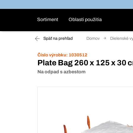
Sortiment
Oblasti použitia
Späť na prehľad
Domov
Dielenské v
Číslo výrobku:
1030512
Plate Bag 260 x 125 x 30 
Na odpad s azbestom