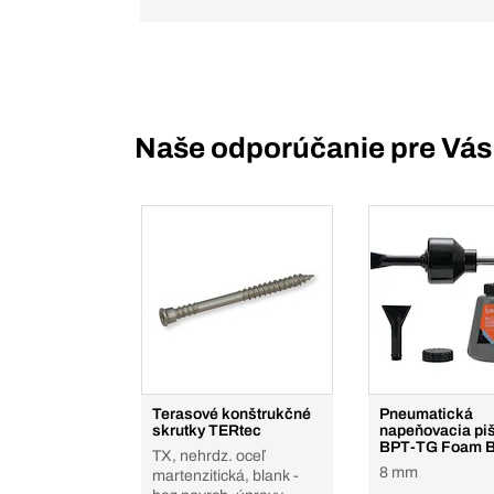
Naše odporúčanie pre Vás
Terasové konštrukčné
Pneumatická
skrutky TERtec
napeňovacia piš
BPT-TG Foam 
TX, nehrdz. oceľ
8 mm
martenzitická, blank -