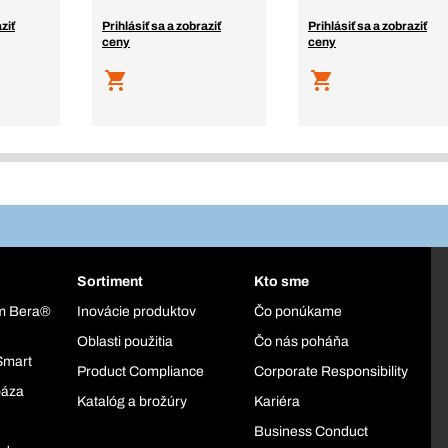
ziť
Prihlásiť sa a zobraziť
Prihlásiť sa a zobraziť
ceny
ceny
Sortiment
Kto sme
ém Bera®
Inovácie produktov
Čo ponúkame
Oblasti použitia
Čo nás poháňa
Smart
Product Compliance
Corporate Responsibility
báza
Katalóg a brožúry
Kariéra
Business Conduct