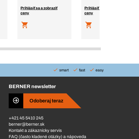
Prihlásiť sa a zobraziť
Prihlásiť sa a zobraziť
ceny
ceny
smart
fast
easy
BERNER newsletter
Odoberaj teraz
+421 45 5410 245
berner@berner.sk
Kontakt a zákaznícky servis
FAQ (často kladené otázky) a nápoveda