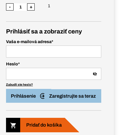
1
-
+
Prihlásiť sa a zobraziť ceny
Vaša e-mailová adresa
*
Heslo
*
Zabudli ste heslo?
Prihlásenie
Zaregistrujte sa teraz
Pridať do košíka