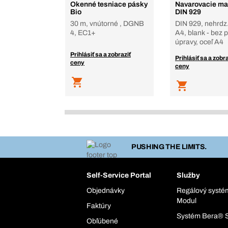
Okenné tesniace pásky
Navarovacie ma
Bio
DIN 929
30 m, vnútorné , DGNB
DIN 929, nehrdz.
4, EC1+
A4, blank - bez 
úpravy, oceľ A4
Prihlásiť sa a zobraziť
Prihlásiť sa a zobra
ceny
ceny
PUSHING THE LIMITS.
Self-Service Portal
Služby
Objednávky
Regálový syst
Modul
Faktúry
Systém Bera® 
Obľúbené