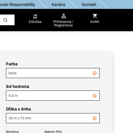
rate Responsibility
Kariéra
Kontakt
Záložka
Prihlásenie /
Košík
Registrácia
Farba
biela
Sd hodnota
0,5 m
Dĺžka x šírka
30 m x 70 mm
Množstvo
Balenie / ROL