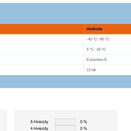
Hodnota
-40 °C - 80 °C
5 °C - 45 °C
Euroclass E
12 wk
5 Hviezdy
0 %
4 Hviezdy
0 %