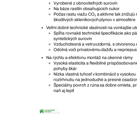
Vyrobené z obnoviteľných surovín
Na báze rastlín obsahujúcich cukor
Počas rastu viažu CO₂ a aktívne tak znižujú
škodlivých skleníkových plynov v atmosfére
Veľmi dobré technické vlastnosti na vonkajšie u
Spĺňa rovnaké technické špecifikácie ako pá
syntetických surovín
Vzduchotesná a vetruvzdorná, s otvorenou d
Odolná voči prívalovému dažďu a nepriepus
Na rýchlu a efektívnu montáž na okenné rámy
Vysoká elasticita a flexibilné prispôsobova
pohyby škár
Nízka vlastná tuhosť v kombinácii s vysokou
roztrhnutiu na jednoduché a presné osadzo
Špeciálny povrch z rúna sa dobre omieta, p
naň aj lepiť