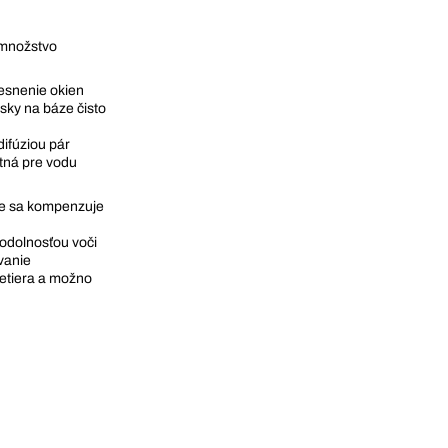
 množstvo
tesnenie okien
sky na báze čisto
ifúziou pár
tná pre vodu
nie sa kompenzuje
 odolnosťou voči
vanie
retiera a možno