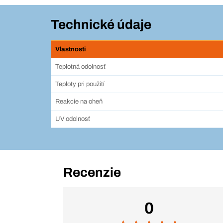
Technické údaje
Vlastnosti
Teplotná odolnosť
Teploty pri použití
Reakcie na oheň
UV odolnosť
Recenzie
0