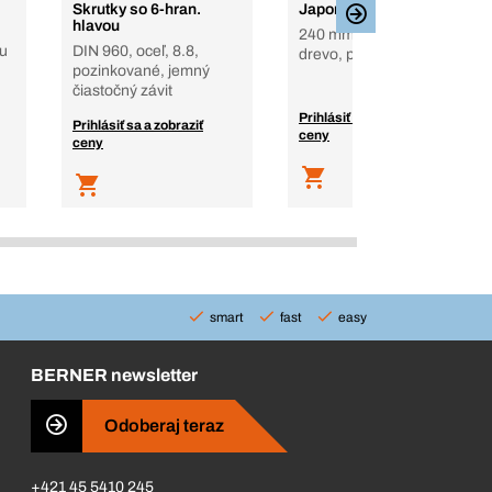
Skrutky so 6-hran.
Japonská píla Ryoba
hlavou
240 mm, 14 T/in, Na
ou
DIN 960, oceľ, 8.8,
drevo, plasty
pozinkované, jemný
čiastočný závit
Prihlásiť sa a zobraziť
Prihlásiť sa a zobraziť
ceny
ceny
smart
fast
easy
BERNER newsletter
Odoberaj teraz
+421 45 5410 245