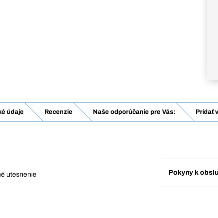
ké údaje
Recenzie
Naše odporúčanie pre Vás:
Pridať 
Pokyny k obsl
né utesnenie