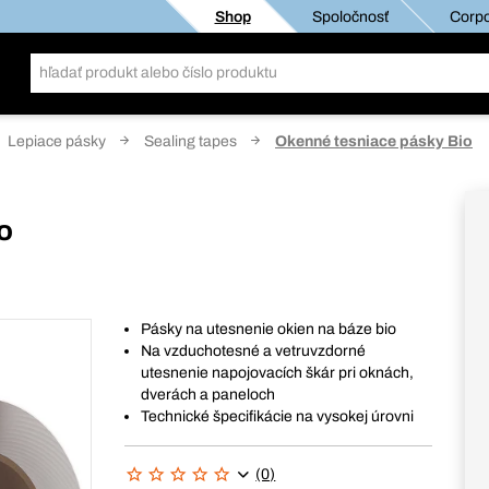
Shop
Spoločnosť
Corpo
Lepiace pásky
Sealing tapes
Okenné tesniace pásky Bio
o
Pásky na utesnenie okien na báze bio
Na vzduchotesné a vetruvzdorné
utesnenie napojovacích škár pri oknách,
dverách a paneloch
Technické špecifikácie na vysokej úrovni
(0)