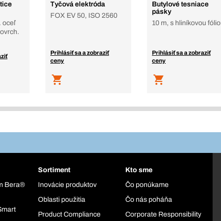
tice
Tyčová elektróda
Butylové tesniace
pásky
FOX EV 50, ISO 2560
 oceľ
10 m, s hliníkovou fóli
povrch.
Prihlásiť sa a zobraziť
Prihlásiť sa a zobraziť
ziť
ceny
ceny
Sortiment
Kto sme
ém Bera®
Inovácie produktov
Čo ponúkame
Oblasti použitia
Čo nás poháňa
Smart
Product Compliance
Corporate Responsibility