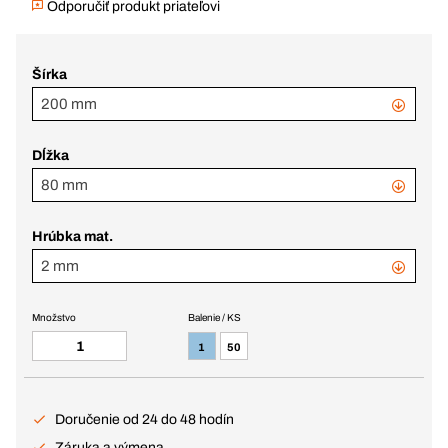
Odporučiť produkt priateľovi
Šírka
200 mm
Dĺžka
80 mm
Hrúbka mat.
2 mm
Množstvo
Balenie / KS
1
50
Doručenie od 24 do 48 hodín
Záruka a výmena