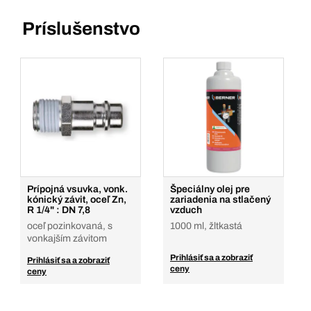
Príslušenstvo
Prípojná vsuvka, vonk.
Špeciálny olej pre
kónický závit, oceľ Zn,
zariadenia na stlačený
R 1/4" : DN 7,8
vzduch
oceľ pozinkovaná, s
1000 ml, žltkastá
vonkajším závitom
Prihlásiť sa a zobraziť
Prihlásiť sa a zobraziť
ceny
ceny