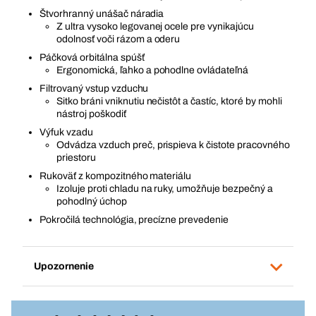
Štvorhranný unášač náradia
Z ultra vysoko legovanej ocele pre vynikajúcu
odolnosť voči rázom a oderu
Páčková orbitálna spúšť
Ergonomická, ľahko a pohodlne ovládateľná
Filtrovaný vstup vzduchu
Sitko bráni vniknutiu nečistôt a častíc, ktoré by mohli
nástroj poškodiť
Výfuk vzadu
Odvádza vzduch preč, prispieva k čistote pracovného
priestoru
Rukoväť z kompozitného materiálu
Izoluje proti chladu na ruky, umožňuje bezpečný a
pohodlný úchop
Pokročilá technológia, precízne prevedenie
Upozornenie