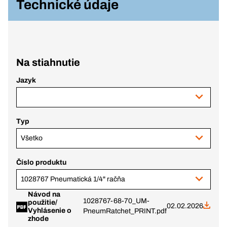
Technické údaje
Na stiahnutie
Jazyk
Typ
Všetko
Číslo produktu
1028767 Pneumatická 1/4" račňa
Návod na
1028767-68-70_UM-
použitie/
02.02.2026
Vyhlásenie o
PneumRatchet_PRINT.pdf
zhode