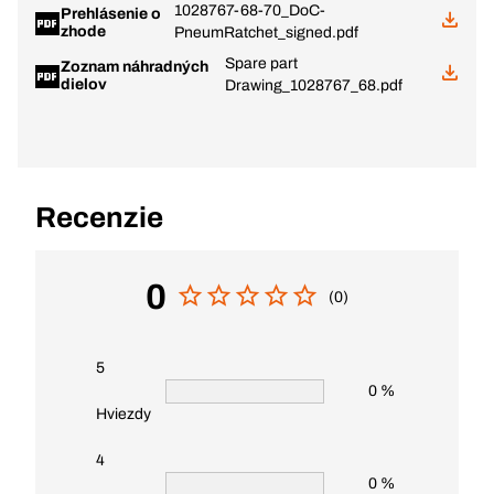
1028767-68-70_DoC-
Prehlásenie o
zhode
PneumRatchet_signed.pdf
Spare part
Zoznam náhradných
dielov
Drawing_1028767_68.pdf
Recenzie
0
(0)
5
0 %
Hviezdy
4
0 %