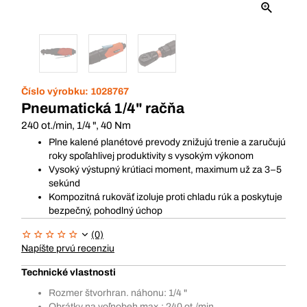
Číslo výrobku:
1028767
Pneumatická 1/4" račňa
240 ot./min, 1/4 ", 40 Nm
Plne kalené planétové prevody znižujú trenie a zaručujú
roky spoľahlivej produktivity s vysokým výkonom
Vysoký výstupný krútiaci moment, maximum už za 3–5
sekúnd
Kompozitná rukoväť izoluje proti chladu rúk a poskytuje
bezpečný, pohodlný úchop
(0)
Napíšte prvú recenziu
Technické vlastnosti
Rozmer štvorhran. náhonu: 1/4 "
Obrátky na voľnobeh max.: 240 ot./min