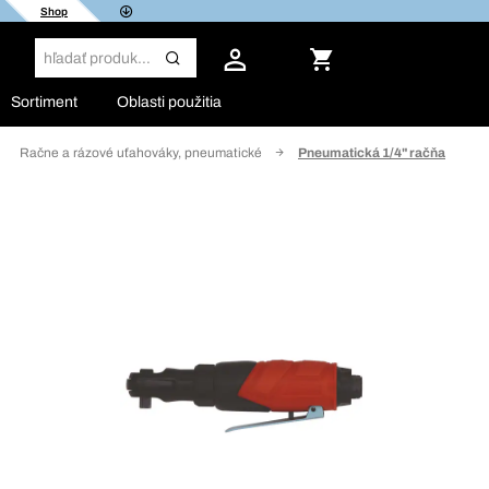
Shop
Sortiment
Oblasti použitia
Račne a rázové uťahováky, pneumatické
Pneumatická 1/4" račňa