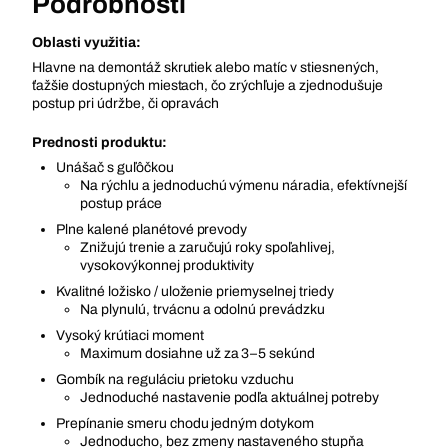
Podrobnosti
Oblasti využitia:
Hlavne na demontáž skrutiek alebo matíc v stiesnených,
ťažšie dostupných miestach, čo zrýchľuje a zjednodušuje
postup pri údržbe, či opravách
Prednosti produktu:
Unášač s guľôčkou
Na rýchlu a jednoduchú výmenu náradia, efektívnejší
postup práce
Plne kalené planétové prevody
Znižujú trenie a zaručujú roky spoľahlivej,
vysokovýkonnej produktivity
Kvalitné ložisko / uloženie priemyselnej triedy
Na plynulú, trvácnu a odolnú prevádzku
Vysoký krútiaci moment
Maximum dosiahne už za 3–5 sekúnd
Gombík na reguláciu prietoku vzduchu
Jednoduché nastavenie podľa aktuálnej potreby
Prepínanie smeru chodu jedným dotykom
Jednoducho, bez zmeny nastaveného stupňa