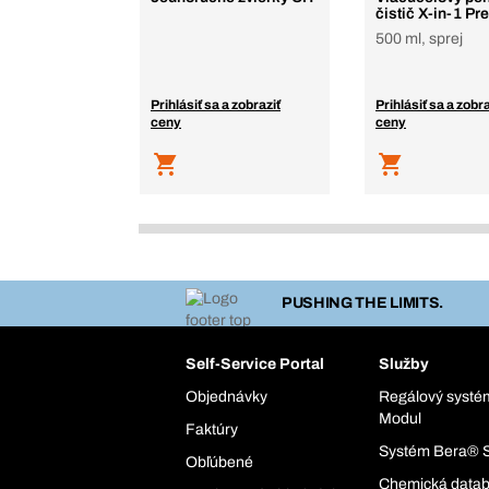
čistič X-in-1 P
500 ml, sprej
Prihlásiť sa a zobraziť
Prihlásiť sa a zobra
ceny
ceny
PUSHING THE LIMITS.
Self-Service Portal
Služby
Objednávky
Regálový syst
Modul
Faktúry
Systém Bera® 
Obľúbené
Chemická data