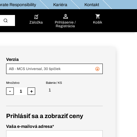
rate Responsibility
Kariéra
Kontakt
Záložka
Prihlásenie /
Košík
Registrácia
Verzia
AB - MCS Universal, 30 špičiek
Množstvo
Balenie / KS
1
-
+
Prihlásiť sa a zobraziť ceny
Vaša e-mailová adresa
*