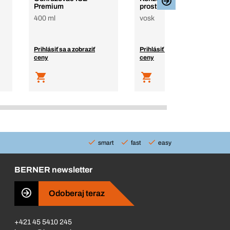
Premium
prostriedok na dutiny
400 ml
vosk
Prihlásiť sa a zobraziť
Prihlásiť sa a zobraziť
ceny
ceny
smart
fast
easy
BERNER newsletter
Odoberaj teraz
+421 45 5410 245