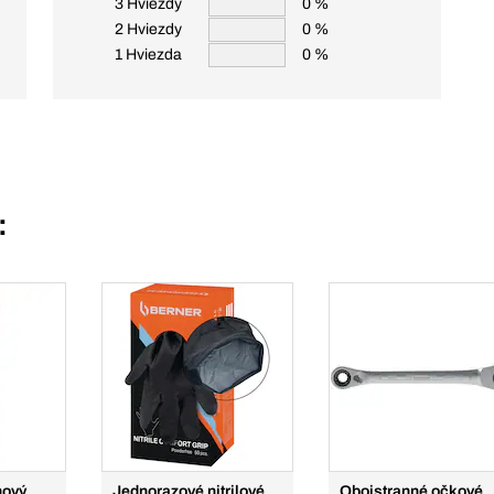
3 Hviezdy
0 %
2 Hviezdy
0 %
1 Hviezda
0 %
:
nový
Jednorazové nitrilové
Obojstranné očkové