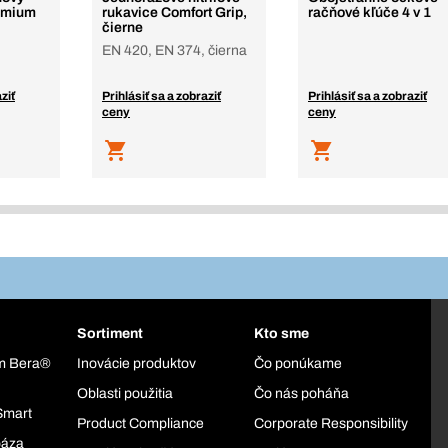
remium
rukavice Comfort Grip,
račňové kľúče 4 v 1
čierne
EN 420, EN 374, čierna
ziť
Prihlásiť sa a zobraziť
Prihlásiť sa a zobraziť
ceny
ceny
Sortiment
Kto sme
ém Bera®
Inovácie produktov
Čo ponúkame
Oblasti použitia
Čo nás poháňa
Smart
Product Compliance
Corporate Responsibility
báza