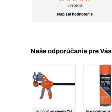
0 recenzií
Napísať hodnotenie
Naše odporúčanie pre Vás
Jednoručné zvierky CH
Viacúčelový pe