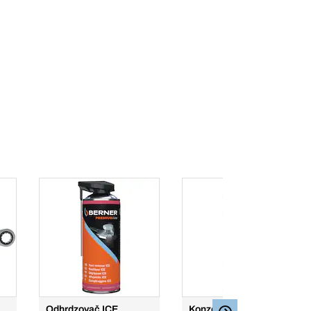
Odhrdzovač ICE
Konzervačný