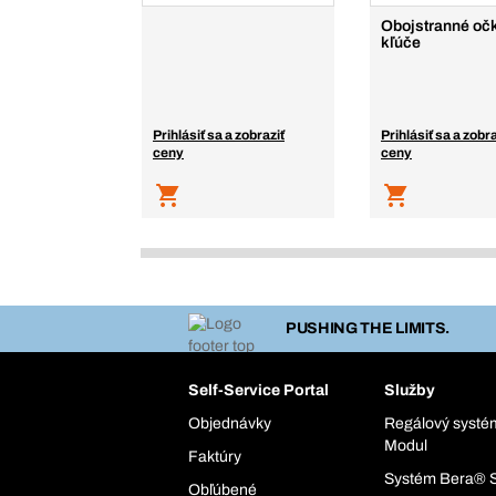
Obojstranné oč
kľúče
Prihlásiť sa a zobraziť
Prihlásiť sa a zobra
ceny
ceny
PUSHING THE LIMITS.
Self-Service Portal
Služby
Objednávky
Regálový syst
Modul
Faktúry
Systém Bera® 
Obľúbené