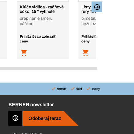
Kľúče vidlica - račňové
Listy do píly, na kovové
očko, 15 ° vyhnuté
rúry Top
prepínanie smeru
bimetal, 1.25 mm, oceľ,
páčkou
neželezné kovy, hliník
Prihlásiť sa a zobraziť
Prihlásiť sa a zobraziť
ceny
ceny
smart
fast
easy
BERNER newsletter
Odoberaj teraz