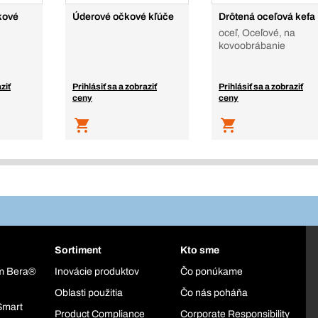
kové
Úderové očkové kľúče
Drôtená oceľová kefa
oceľ, Oceľové, na
kovoobrábanie
ziť
Prihlásiť sa a zobraziť
Prihlásiť sa a zobraziť
ceny
ceny
Sortiment
Kto sme
ém Bera®
Inovácie produktov
Čo ponúkame
Oblasti použitia
Čo nás poháňa
Smart
Product Compliance
Corporate Responsibility