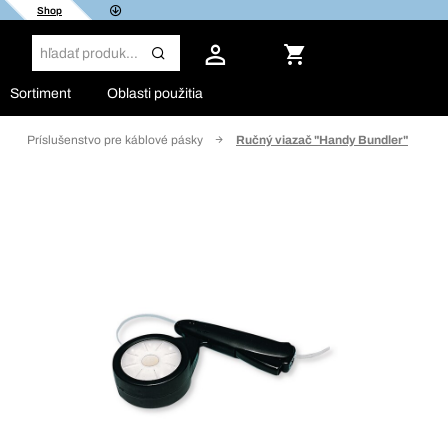
Shop
Sortiment
Oblasti použitia
Príslušenstvo pre káblové pásky
Ručný viazač "Handy Bundler"