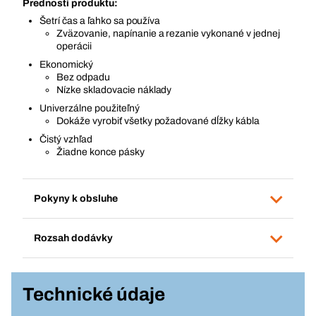
Prednosti produktu:
Šetrí čas a ľahko sa používa
Zväzovanie, napínanie a rezanie vykonané v jednej
operácii
Ekonomický
Bez odpadu
Nízke skladovacie náklady
Univerzálne použiteľný
Dokáže vyrobiť všetky požadované dĺžky kábla
Čistý vzhľad
Žiadne konce pásky
Pokyny k obsluhe
Rozsah dodávky
Technické údaje