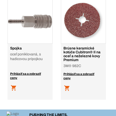
Spojka
Brúsne keramické
kotúče Cubitron® II na
oceľ poniklovaná, s
oceľ a neželezné kovy
hadicovou prípojkou
Premium
3M® 982C
Prihlásiť sa a zobraziť
Prihlásiť sa a zobraziť
ceny
ceny
PUSHING THE LIMITS.