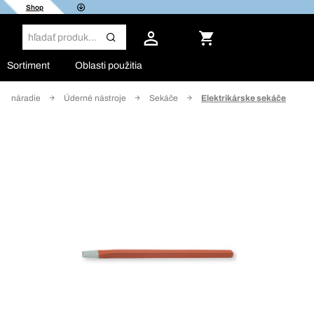
Shop
Sortiment
Oblasti použitia
né náradie
Úderné nástroje
Sekáče
Elektrikárske sekáče