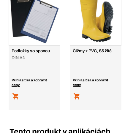
Podložky so sponou
Čižmy z PVC, S5 žlté
DIN A4
Prihlásiť sa a zobraziť
Prihlásiť sa a zobraziť
ceny
ceny
Tento produkt v aplikáciách