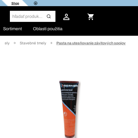
Shop
Sortiment
Oblasti použitia
Tmely
Stavebné tmely
Pasta na utesňovanie závitových spojov