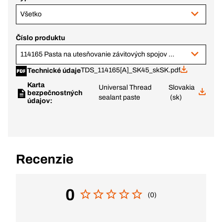
Všetko
Číslo produktu
114165 Pasta na utesňovanie závitových spojov tuba 250 ml
TDS_114165[A]_SK45_skSK.pdf
Technické údaje
Karta
Universal Thread
Slovakia
bezpečnostných
sealant paste
(sk)
údajov:
Recenzie
0
(0)