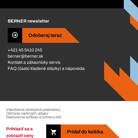
Corporate Responsibility
Kariéra
BERNER newsletter
Business Conduct
Odoberaj teraz
+421 45 5410 245
berner@berner.sk
Kontakt a zákaznícky servis
FAQ (často kladené otázky) a nápoveda
Všeobecné obchodné podmienky
Ochrana osobných údajov
Nastavenia súhlasu a ochrany dát
Riadenie sťažností
Impressum
Prihlásiť sa a
Pridať do košíka
zobraziť ceny
Copyright © 2026. The Berner Group. All rights reserved.