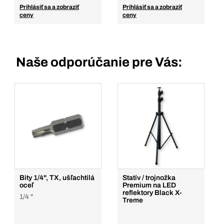
Prihlásiť sa a zobraziť
Prihlásiť sa a zobraziť
ceny
ceny
Naše odporúčanie pre Vás:
Bity 1/4", TX, ušľachtilá
Statív / trojnožka
oceľ
Premium na LED
reflektory Black X-
1/4 "
Treme