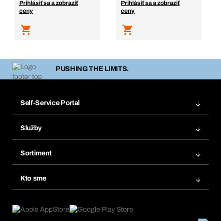
Prihlásiť sa a zobraziť
Prihlásiť sa a zobraziť
ceny
ceny
PUSHING THE LIMITS.
Self-Service Portal
Objednávky
Služby
Faktúry
Regálový systém Bera® Modul
Obľúbené
Sortiment
Systém Bera® Smart
Opakované objednávky
Inovácie produktov
Chemická databáza
Kto sme
Predplatné
Oblasti použitia
eProcurement
Čo ponúkame
FAQ
Product Compliance
Produktový poradca
Čo nás poháňa
Katalóg a brožúry