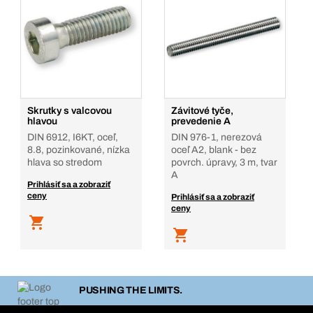
Skrutky s valcovou
Závitové tyče,
hlavou
prevedenie A
DIN 6912, I6KT, oceľ,
DIN 976-1, nerezová
8.8, pozinkované, nízka
oceľ A2, blank - bez
hlava so stredom
povrch. úpravy, 3 m, tvar
A
Prihlásiť sa a zobraziť
ceny
Prihlásiť sa a zobraziť
ceny
PUSHING THE LIMITS.