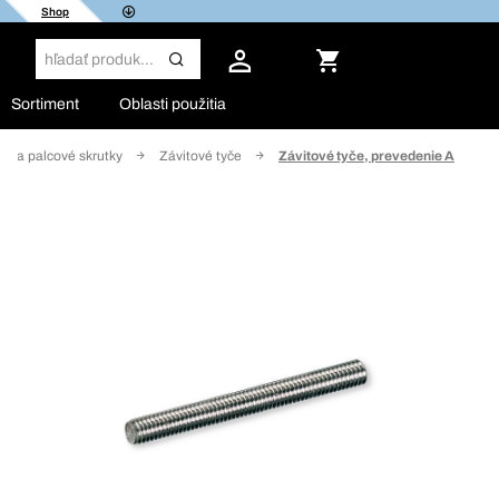
Shop
Sortiment
Oblasti použitia
ké a palcové skrutky
Závitové tyče
Závitové tyče, prevedenie A