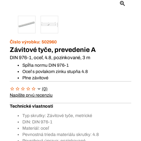
Číslo výrobku:
502960
Závitové tyče, prevedenie A
DIN 976-1, oceľ, 4.8, pozinkované, 3 m
Spĺňa normu DIN 976-1
Oceľ s povlakom zinku stupňa 4.8
Plne závitové
(0)
Napíšte prvú recenziu
Technické vlastnosti
Typ skrutky: Závitové tyče, metrické
DIN: DIN 976-1
Materiál: oceľ
Pevnostná trieda materiálu skrutky: 4.8
Povrchová úprava: pozinkované