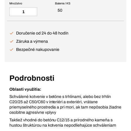
Množstvo
Balenie / KS
50
Doručenie od 24 do 48 hodín
Záruka a výmena
Bezpečné nakupovanie
Podrobnosti
Oblasti využitia:
Schválené kotvenie v betóne s trhlinami, alebo bez trhlín
C20/25 až C50/C60 v interiéri a exteriéri, vrátane
priemyselného prostredia a pri mori, ak tam nepôsobia žiadne
osobitne agresívne vplyvy
Taktiež vhodné do betónu C12/15 a prírodného kameňa s
hustou štruktúrou na kotvenia nepodliehajúce schváleniam