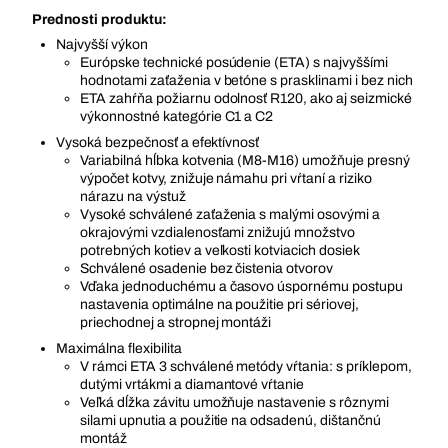
Prednosti produktu:
Najvyšší výkon
Európske technické posúdenie (ETA) s najvyššími
hodnotami zaťaženia v betóne s prasklinami i bez nich
ETA zahŕňa požiarnu odolnosť R120, ako aj seizmické
výkonnostné kategórie C1 a C2
Vysoká bezpečnosť a efektívnosť
Variabilná hĺbka kotvenia (M8-M16) umožňuje presný
výpočet kotvy, znižuje námahu pri vŕtaní a riziko
nárazu na výstuž
Vysoké schválené zaťaženia s malými osovými a
okrajovými vzdialenosťami znižujú množstvo
potrebných kotiev a veľkosti kotviacich dosiek
Schválené osadenie bez čistenia otvorov
Vďaka jednoduchému a časovo úspornému postupu
nastavenia optimálne na použitie pri sériovej,
priechodnej a stropnej montáži
Maximálna flexibilita
V rámci ETA 3 schválené metódy vŕtania: s príklepom,
dutými vrtákmi a diamantové vŕtanie
Veľká dĺžka závitu umožňuje nastavenie s rôznymi
silami upnutia a použitie na odsadenú, dištančnú
montáž