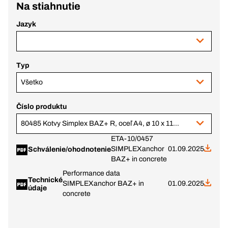
Na stiahnutie
Jazyk
Typ
Všetko
Číslo produktu
80485 Kotvy Simplex BAZ+ R, oceľ A4, ø 10 x 115-30 mm
ETA-10/0457
SIMPLEXanchor
01.09.2025
Schválenie/ohodnotenie
BAZ+ in concrete
Performance data
Technické
SIMPLEXanchor BAZ+ in
01.09.2025
údaje
concrete