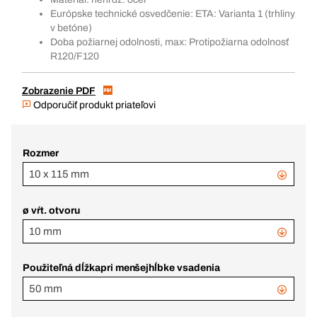
Európske technické osvedčenie: ETA: Varianta 1 (trhliny
v betóne)
Doba požiarnej odolnosti, max: Protipožiarna odolnosť
R120/F120
Zobrazenie PDF
Odporučiť produkt priateľovi
Rozmer
10 x 115 mm
ø vŕt. otvoru
10 mm
Použiteľná dĺžkapri menšejhĺbke vsadenia
50 mm