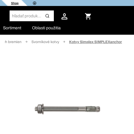
Shop
Sortiment
Oblasti použitia
kých bremien
Svorníkové kotvy
Kotvy Simplex SIMPLEXanchor