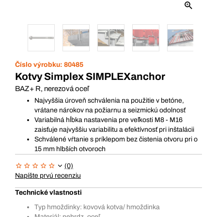
Číslo výrobku:
80485
Kotvy Simplex SIMPLEXanchor
BAZ+ R, nerezová oceľ
Najvyššia úroveň schválenia na použitie v betóne,
vrátane nárokov na požiarnu a seizmickú odolnosť
Variabilná hĺbka nastavenia pre veľkosti M8 - M16
zaisťuje najvyššiu variabilitu a efektívnosť pri inštalácii
Schválené vŕtanie s príklepom bez čistenia otvoru pri o
15 mm hlbších otvoroch
(0)
Napíšte prvú recenziu
Technické vlastnosti
Typ hmoždinky: kovová kotva/ hmoždinka
Materiál: nehrdz. oceľ