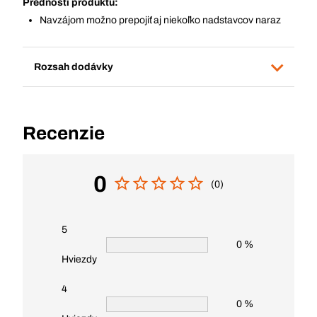
Prednosti produktu:
Navzájom možno prepojiť aj niekoľko nadstavcov naraz
Rozsah dodávky
Recenzie
0
(0)
5
0 %
Hviezdy
4
0 %