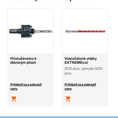
Príslušenstvo k
Viacúčelové vrtáky
dierovým pílam
EXTREMEcut
SDS plus, upnutie SDS-
plus
Prihlásiť sa a zobraziť
Prihlásiť sa a zobraziť
ceny
ceny