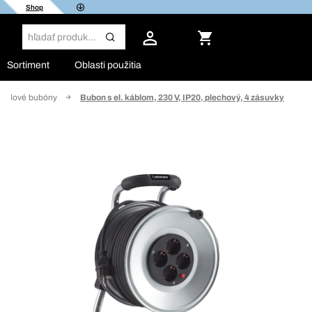
Shop
Sortiment
Oblasti použitia
áblové bubóny
Bubon s el. káblom, 230 V, IP20, plechový, 4 zásuvky