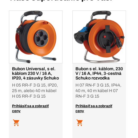
Bubon Universal, s el.
Bubon s el. káblom, 230
káblom 230 V / 16 A,
V / 16 A, IP44, 3-cestná
IP20, 4 zásuvky Schuko
Schuko rozvodka
H 05 RR-F 3 G 15, IP20,
H 07 RN-F 3 G 15, IP44,
25 m, alebo 40 m kábel
40 m, 40 m kábel H 07
H 05 RR-F 3 G 15
RN-F 3 G 15
Prihlásiť sa a zobraziť
Prihlásiť sa a zobraziť
ceny
ceny