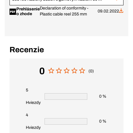
Declaration of conformity -
Prehlásenie
09.02.2022
o zhode
Plastic cable reel 255 mm
Recenzie
0
(0)
5
0 %
Hviezdy
4
0 %
Hviezdy