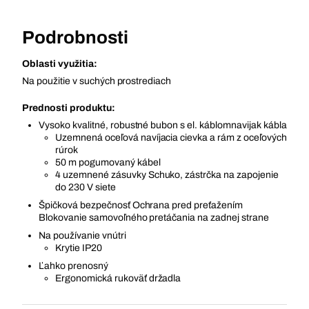
Podrobnosti
Oblasti využitia:
Na použitie v suchých prostrediach
Prednosti produktu:
Vysoko kvalitné, robustné bubon s el. káblomnavijak kábla
Uzemnená oceľová navíjacia cievka a rám z oceľových
rúrok
50 m pogumovaný kábel
4 uzemnené zásuvky Schuko, zástrčka na zapojenie
do 230 V siete
Špičková bezpečnosť Ochrana pred preťažením
Blokovanie samovoľného pretáčania na zadnej strane
Na používanie vnútri
Krytie IP20
Ľahko prenosný
Ergonomická rukoväť držadla