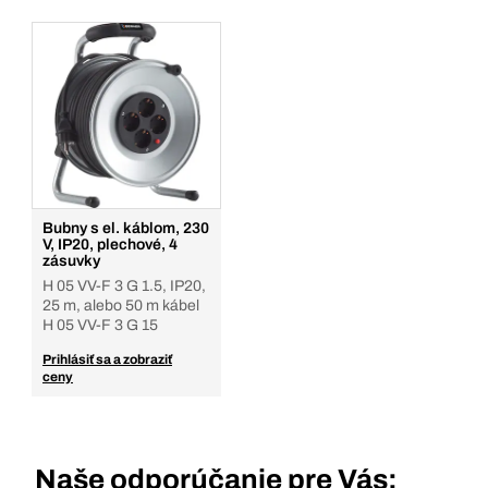
Bubny s el. káblom, 230
V, IP20, plechové, 4
zásuvky
H 05 VV-F 3 G 1.5, IP20,
25 m, alebo 50 m kábel
H 05 VV-F 3 G 15
Prihlásiť sa a zobraziť
ceny
Naše odporúčanie pre Vás: