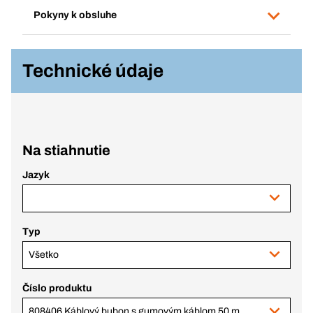
Pokyny k obsluhe
Technické údaje
Na stiahnutie
Jazyk
Typ
Všetko
Číslo produktu
808406 Káblový bubon s gumovým káblom 50 m