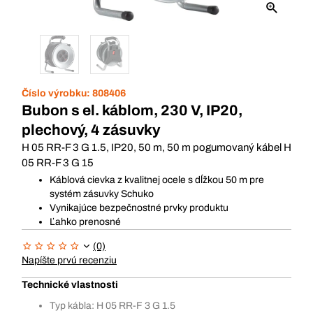
Číslo výrobku:
808406
Bubon s el. káblom, 230 V, IP20,
plechový, 4 zásuvky
H 05 RR-F 3 G 1.5, IP20, 50 m, 50 m pogumovaný kábel H
05 RR-F 3 G 15
Káblová cievka z kvalitnej ocele s dĺžkou 50 m pre
systém zásuvky Schuko
Vynikajúce bezpečnostné prvky produktu
Ľahko prenosné
(0)
Napíšte prvú recenziu
Technické vlastnosti
Typ kábla: H 05 RR-F 3 G 1.5