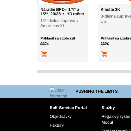
Náradie BFD+ 1/4“ a
Kliešte 3K
1/2“, 20/36-z. HD račne
3-dielna súprava
151-dielna súprava v
Up
Smart box XL
Prihlásiť sa a zobraziť
Prihlásiť sa a zobra
ceny
ceny
PUSHING THE LIMITS.
Self-Service Portal
Služby
Objednávky
Regálový syst
Modul
Faktúry