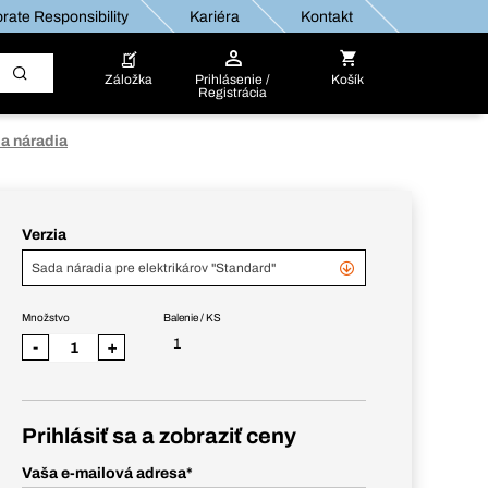
rate Responsibility
Kariéra
Kontakt
Záložka
Prihlásenie /
Košík
Registrácia
a náradia
Verzia
Sada náradia pre elektrikárov "Standard"
Množstvo
Balenie / KS
1
-
+
Prihlásiť sa a zobraziť ceny
Vaša e-mailová adresa
*