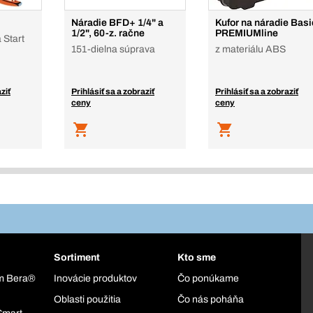
Náradie BFD+ 1/4" a
Kufor na náradie Basi
1/2", 60-z. račne
PREMIUMline
 Start
151-dielna súprava
z materiálu ABS
ziť
Prihlásiť sa a zobraziť
Prihlásiť sa a zobraziť
ceny
ceny
Sortiment
Kto sme
ém Bera®
Inovácie produktov
Čo ponúkame
Oblasti použitia
Čo nás poháňa