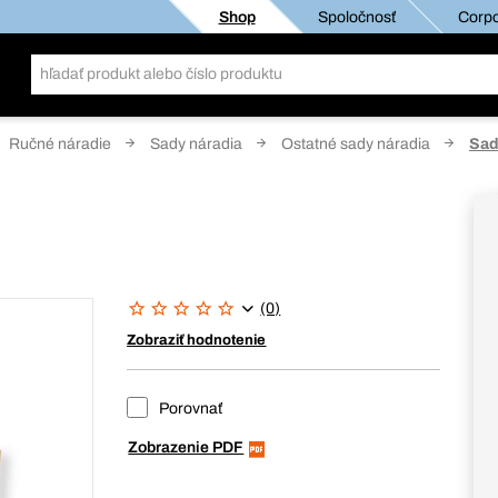
Shop
Spoločnosť
Corpo
Ručné náradie
Sady náradia
Ostatné sady náradia
Sad
(0)
Zobraziť hodnotenie
Porovnať
Zobrazenie PDF