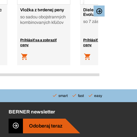
c
Vložka z tvrdenej peny
Dielenské vozíky
Evolution II Evolution II
so sadou obojstranných
so 7 zásuvkami
kombinovaných kľúčov
Prihlásiť sa a zobraziť
Prihlásiť sa a zobraziť
ceny
ceny
smart
fast
easy
BERNER newsletter
Odoberaj teraz