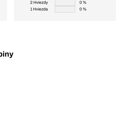
2 Hviezdy
0 %
1 Hviezda
0 %
piny