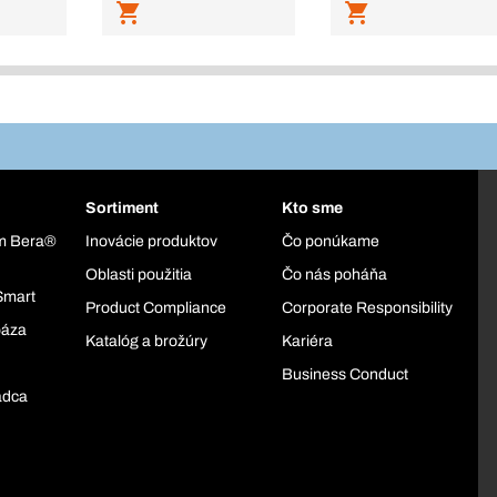
Sortiment
Kto sme
ém Bera®
Inovácie produktov
Čo ponúkame
Oblasti použitia
Čo nás poháňa
Smart
Product Compliance
Corporate Responsibility
báza
Katalóg a brožúry
Kariéra
Business Conduct
adca