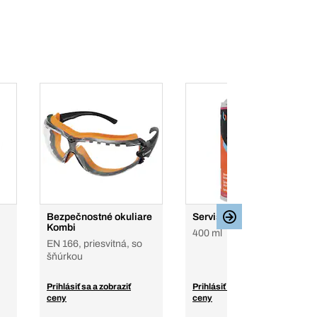
Bezpečnostné okuliare
Servisný sprej na brzdy
Kombi
400 ml
EN 166, priesvitná, so
šňúrkou
Prihlásiť sa a zobraziť
Prihlásiť sa a zobraziť
ceny
ceny