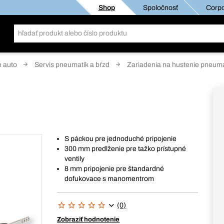
Shop
Spoločnosť
Corpo
e auto
Servis pneumatík a bŕzd
Zariadenia na hustenie pneuma
S páckou pre jednoduché pripojenie
300 mm predlženie pre tažko prístupné
ventily
8 mm pripojenie pre štandardné
dofukovace s manomentrom
(0)
Zobraziť hodnotenie