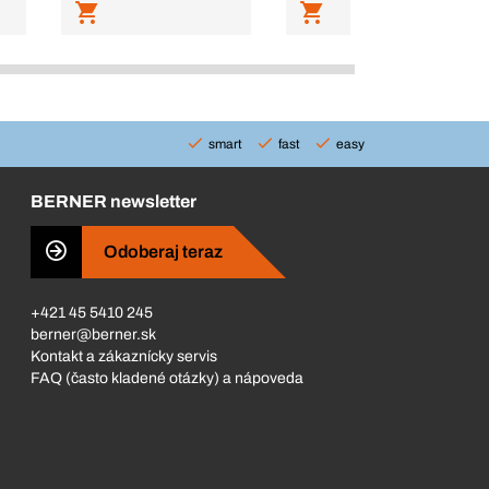
smart
fast
easy
BERNER newsletter
Odoberaj teraz
+421 45 5410 245
berner@berner.sk
Kontakt a zákaznícky servis
FAQ (často kladené otázky) a nápoveda