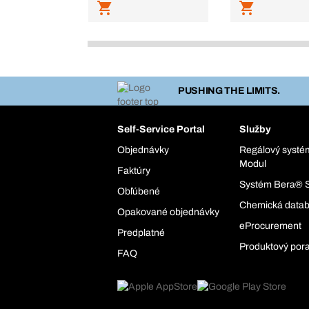
PUSHING THE LIMITS.
Self-Service Portal
Služby
Objednávky
Regálový syst
Modul
Faktúry
Systém Bera® 
Obľúbené
Chemická data
Opakované objednávky
eProcurement
Predplatné
Produktový por
FAQ