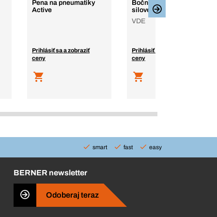
Pena na pneumatiky
Bočné štipacie kliešte,
Active
silové, izolované
VDE
Prihlásiť sa a zobraziť
Prihlásiť sa a zobraziť
ceny
ceny
smart
fast
easy
BERNER newsletter
Odoberaj teraz