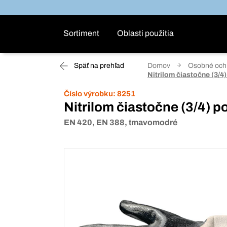
Sortiment
Oblasti použitia
Späť na prehľad
Domov
Osobné ochr
Nitrilom čiastočne (3/4
Číslo výrobku:
8251
Nitrilom čiastočne (3/4) p
EN 420, EN 388, tmavomodré