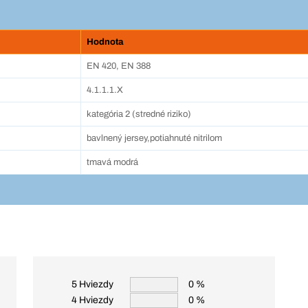
Hodnota
EN 420, EN 388
4.1.1.1.X
kategória 2 (stredné riziko)
bavlnený jersey,potiahnuté nitrilom
tmavá modrá
5 Hviezdy
0 %
4 Hviezdy
0 %