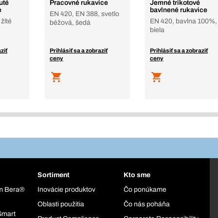
uté
Pracovné rukavice
Jemné trikotové
e
bavlnené rukavice
EN 420, EN 388, svetlo
žlté
EN 420, bavlna 100%,
béžová, šedá
biela
ziť
Prihlásiť sa a zobraziť
Prihlásiť sa a zobraziť
ceny
ceny
Sortiment
Kto sme
ém Bera®
Inovácie produktov
Čo ponúkame
Oblasti použitia
Čo nás poháňa
Smart