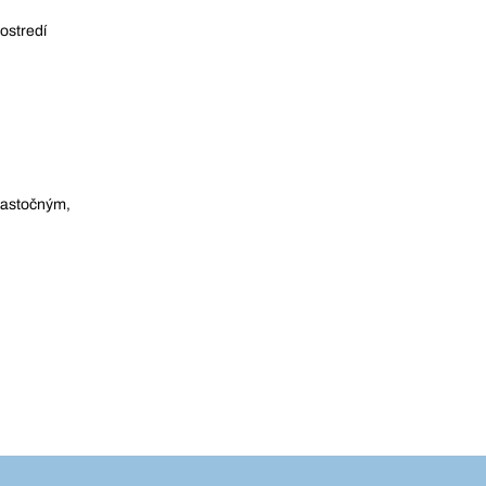
ostredí
čiastočným,