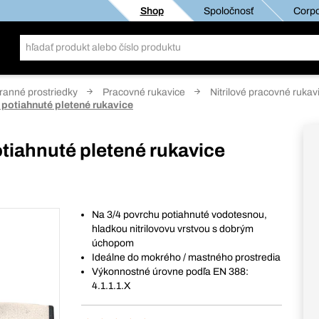
Shop
Spoločnosť
Corpo
anné prostriedky
Pracovné rukavice
Nitrilové pracovné rukav
) potiahnuté pletené rukavice
otiahnuté pletené rukavice
Na 3/4 povrchu potiahnuté vodotesnou,
hladkou nitrilovovu vrstvou s dobrým
úchopom
Ideálne do mokrého / mastného prostredia
Výkonnostné úrovne podľa EN 388:
4.1.1.1.X