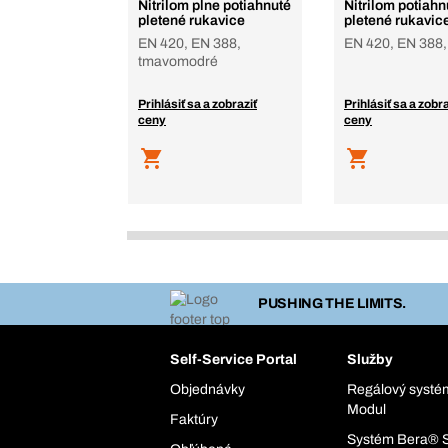
Nitrilom plne potiahnuté
Nitrilom potiahn
pletené rukavice
pletené rukavic
EN 420, EN 388,
EN 420, EN 388, 
tmavomodré
Prihlásiť sa a zobraziť
Prihlásiť sa a zobra
ceny
ceny
PUSHING THE LIMITS.
Self-Service Portal
Služby
Objednávky
Regálový syst
Modul
Faktúry
Systém Bera® 