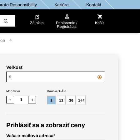
rate Responsibility
Kariéra
Kontakt
Záložka
Prihlásenie /
Košík
Registrácia
ice
Veľkosť
9
Množstvo
Balenie / PÁR
-
+
1
12
36
144
Prihlásiť sa a zobraziť ceny
Vaša e-mailová adresa
*