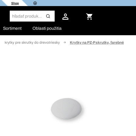
Shop
Sortiment
Oblasti použitia
é krytky pre skrutky do drevotriesky
Krytky na PZ-P skrutky, farebné