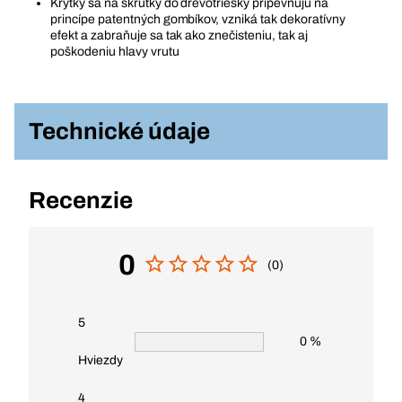
Krytky sa na skrutky do drevotriesky pripevňujú na
princípe patentných gombíkov, vzniká tak dekoratívny
efekt a zabraňuje sa tak ako znečisteniu, tak aj
poškodeniu hlavy vrutu
Technické údaje
Recenzie
0
(0)
5
0 %
Hviezdy
4