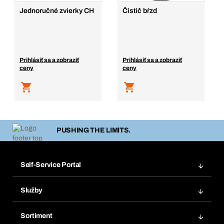
Jednoručné zvierky CH
Čistič bŕzd
Prihlásiť sa a zobraziť
Prihlásiť sa a zobraziť
ceny
ceny
PUSHING THE LIMITS.
Self-Service Portal
Objednávky
Služby
Faktúry
Regálový systém Bera® Modul
Obľúbené
Sortiment
Systém Bera® Smart