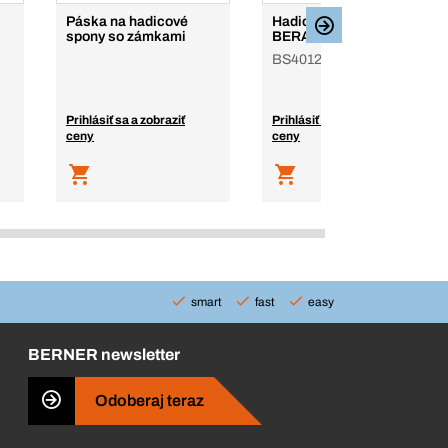
Páska na hadicové
Hadicové spony MIni S
spony so zámkami
BERA® Modul
BS4012, v kufríku
Prihlásiť sa a zobraziť
Prihlásiť sa a zobraziť
ceny
ceny
smart
fast
easy
BERNER newsletter
Odoberaj teraz