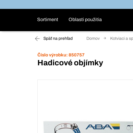
Sortiment
Oblasti použitia
Späť na prehľad
Domov
Kotviaci a s
Číslo výrobku:
850757
Hadicové objímky