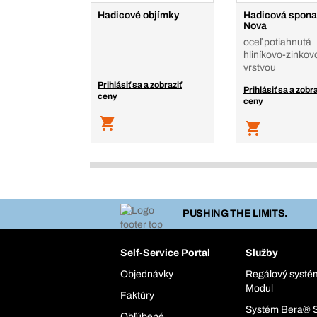
Hadicové objímky
Hadicová spon
Nova
oceľ potiahnutá
hliníkovo-zinkov
vrstvou
Prihlásiť sa a zobraziť
Prihlásiť sa a zobra
ceny
ceny
PUSHING THE LIMITS.
Self-Service Portal
Služby
Objednávky
Regálový syst
Modul
Faktúry
Systém Bera® 
Obľúbené