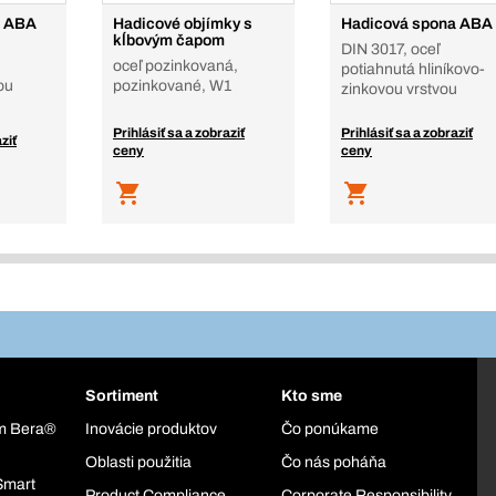
a ABA
Hadicové objímky s
Hadicová spona ABA
kĺbovým čapom
DIN 3017, oceľ
oceľ pozinkovaná,
potiahnutá hliníkovo-
ou
pozinkované, W1
zinkovou vrstvou
Prihlásiť sa a zobraziť
Prihlásiť sa a zobraziť
ziť
ceny
ceny
Sortiment
Kto sme
ém Bera®
Inovácie produktov
Čo ponúkame
Oblasti použitia
Čo nás poháňa
Smart
Product Compliance
Corporate Responsibility