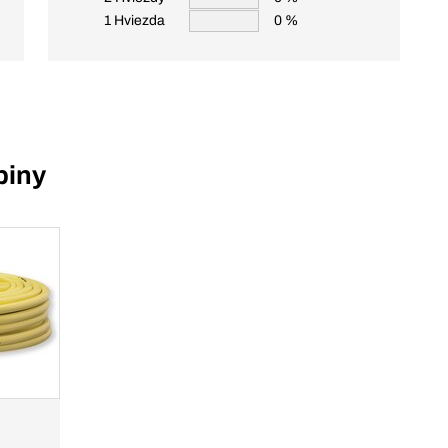
1 Hviezda
0 %
piny