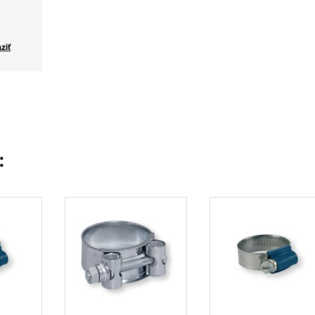
ziť
: