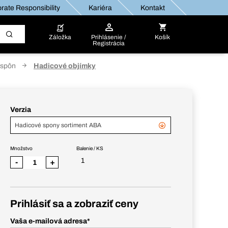
rate Responsibility
Kariéra
Kontakt
Záložka
Prihlásenie /
Košík
Registrácia
 spôn
Hadicové objímky
Verzia
Hadicové spony sortiment ABA
Množstvo
Balenie / KS
1
-
+
Prihlásiť sa a zobraziť ceny
Vaša e-mailová adresa
*