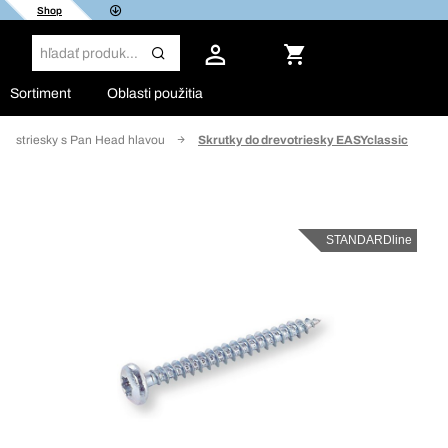
Shop
Sortiment
Oblasti použitia
evostriesky s Pan Head hlavou
Skrutky do drevotriesky EASYclassic
STANDARDline