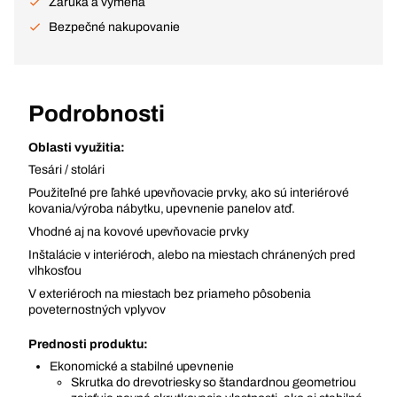
Záruka a výmena
Bezpečné nakupovanie
Podrobnosti
Oblasti využitia:
Tesári / stolári
Použiteľné pre ľahké upevňovacie prvky, ako sú interiérové
kovania/výroba nábytku, upevnenie panelov atď.
Vhodné aj na kovové upevňovacie prvky
Inštalácie v interiéroch, alebo na miestach chránených pred
vlhkosťou
V exteriéroch na miestach bez priameho pôsobenia
poveternostných vplyvov
Prednosti produktu:
Ekonomické a stabilné upevnenie
Skrutka do drevotriesky so štandardnou geometriou