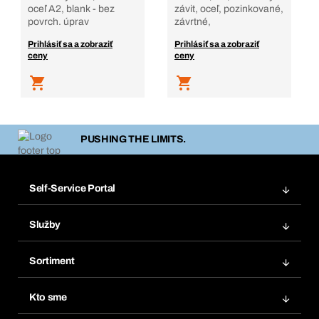
oceľ A2, blank - bez
závit, oceľ, pozinkované,
povrch. úprav
závrtné,
Prihlásiť sa a zobraziť
Prihlásiť sa a zobraziť
ceny
ceny
PUSHING THE LIMITS.
Self-Service Portal
Objednávky
Služby
Faktúry
Regálový systém Bera® Modul
Obľúbené
Sortiment
Systém Bera® Smart
Opakované objednávky
Inovácie produktov
Chemická databáza
Kto sme
Predplatné
Oblasti použitia
eProcurement