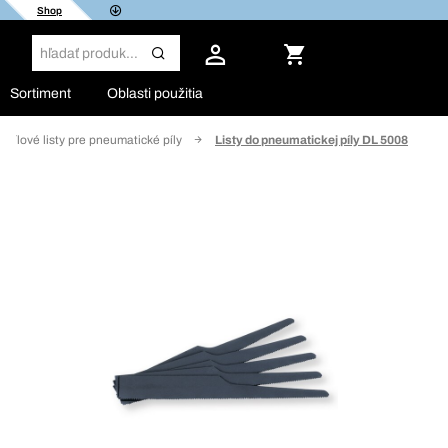
Shop
Sortiment
Oblasti použitia
Pílové listy pre pneumatické píly
Listy do pneumatickej píly DL 5008