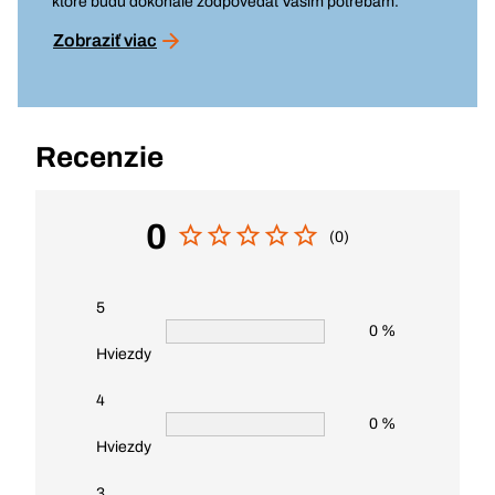
ktoré budú dokonale zodpovedať Vašim potrebám.
Zobraziť viac
Recenzie
0
(0)
5
0 %
Hviezdy
4
0 %
Hviezdy
3