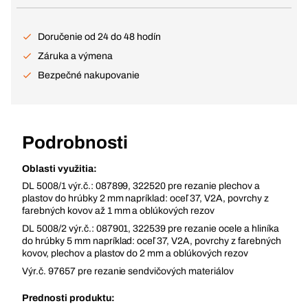
Doručenie od 24 do 48 hodín
Záruka a výmena
Bezpečné nakupovanie
Podrobnosti
Oblasti využitia:
DL 5008/1 výr.č.: 087899, 322520 pre rezanie plechov a
plastov do hrúbky 2 mm napríklad: oceľ 37, V2A, povrchy z
farebných kovov až 1 mm a oblúkových rezov
DL 5008/2 výr.č.: 087901, 322539 pre rezanie ocele a hliníka
do hrúbky 5 mm napríklad: oceľ 37, V2A, povrchy z farebných
kovov, plechov a plastov do 2 mm a oblúkových rezov
Výr.č. 97657 pre rezanie sendvičových materiálov
Prednosti produktu: