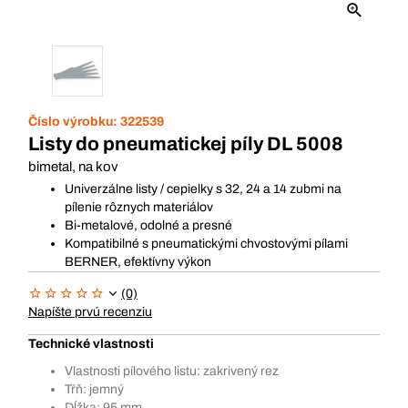
Číslo výrobku:
322539
Listy do pneumatickej píly DL 5008
bimetal, na kov
Univerzálne listy / cepielky s 32, 24 a 14 zubmi na
pílenie rôznych materiálov
Bi-metalové, odolné a presné
Kompatibilné s pneumatickými chvostovými pílami
BERNER, efektívny výkon
(0)
Napíšte prvú recenziu
Technické vlastnosti
Vlastnosti pílového listu: zakrivený rez
Tŕň: jemný
Dĺžka: 95 mm