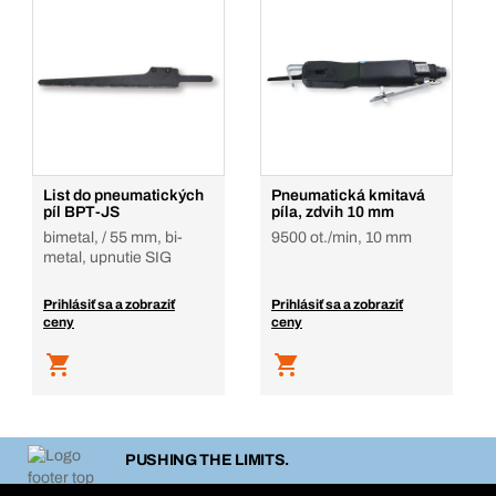
List do pneumatických
Pneumatická kmitavá
píl BPT-JS
píla, zdvih 10 mm
bimetal, / 55 mm, bi-
9500 ot./min, 10 mm
metal, upnutie SIG
Prihlásiť sa a zobraziť
Prihlásiť sa a zobraziť
ceny
ceny
PUSHING THE LIMITS.