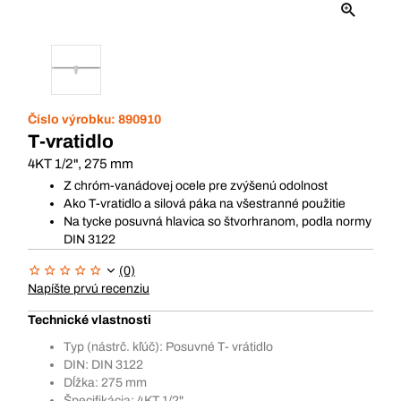
Číslo výrobku:
890910
T-vratidlo
4KT 1/2", 275 mm
Z chróm-vanádovej ocele pre zvýšenú odolnost
Ako T-vratidlo a silová páka na všestranné použitie
Na tycke posuvná hlavica so štvorhranom, podla normy
DIN 3122
(0)
Napíšte prvú recenziu
Technické vlastnosti
Typ (nástrč. kľúč): Posuvné T- vrátidlo
DIN: DIN 3122
Dĺžka: 275 mm
Špecifikácia: 4KT 1/2"