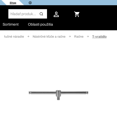
Shop
Sortiment
Oblasti použitia
Ručné náradie
Nástrčné kľúče a račne
Račne
T-vratidlo