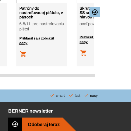
Patróny do
Skrutkové kotvy MMS+
nastreľovacej pištole, v
SS so šesťhrannou
pásoch
hlavou s prírubou
6.8/11, pre nastreľovaciu
oceľ pozinkovaná
pištoľ
Prihlásiť sa a zobraziť
Prihlásiť sa a zobraziť
ceny
ceny
smart
fast
easy
BERNER newsletter
Odoberaj teraz