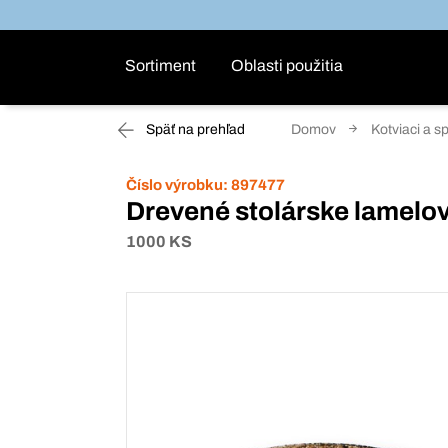
Sortiment
Oblasti použitia
Späť na prehľad
Domov
Kotviaci a s
Číslo výrobku:
897477
Drevené stolárske lamelov
1000 KS