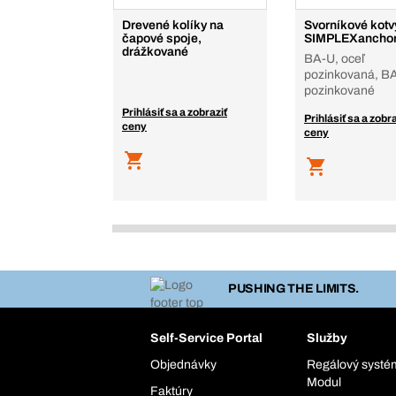
Drevené kolíky na
Svorníkové kotv
čapové spoje,
SIMPLEXancho
drážkované
BA-U, oceľ
pozinkovaná, B
pozinkované
Prihlásiť sa a zobraziť
Prihlásiť sa a zobra
ceny
ceny
PUSHING THE LIMITS.
Self-Service Portal
Služby
Objednávky
Regálový syst
Modul
Faktúry