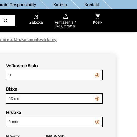
rate Responsibility
Kariéra
Kontakt
Záložka
Prihlásenie /
Košík
Registrácia
né stolárske lamelové kliny
Veľkostné číslo
0
Dĺžka
45 mm
Hrúbka
4 mm
Množstvo
Balenie / KAR