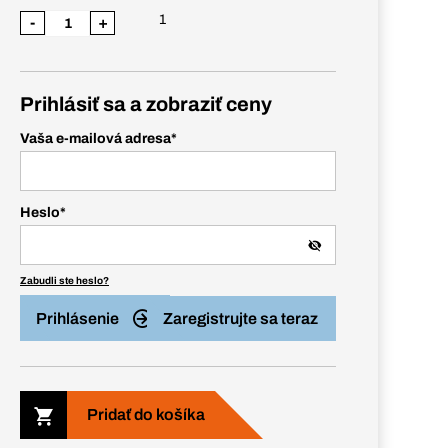
1
-
+
Prihlásiť sa a zobraziť ceny
Vaša e-mailová adresa
*
Heslo
*
Zabudli ste heslo?
Prihlásenie
Zaregistrujte sa teraz
Pridať do košíka