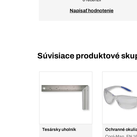
Napísať hodnotenie
Súvisiace produktové sku
Tesársky uholník
Ochranné okuli
Cool-Man, EN 1