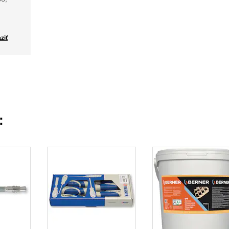
ziť
: