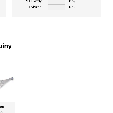
2 Hviezdy
0 %
1 Hviezda
0 %
piny
are
66,