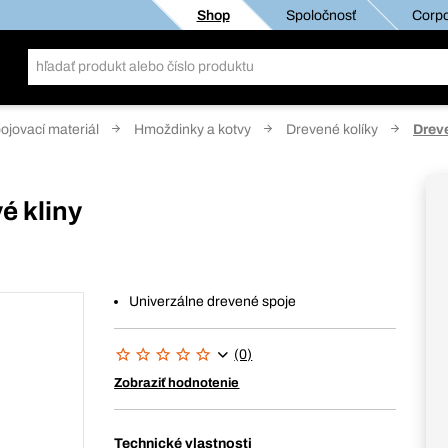
Shop
Spoločnosť
Corpo
pojovací materiál
Hmoždinky a kotvy
Drevené kolíky
Dreve
é kliny
Univerzálne drevené spoje
(0)
Zobraziť hodnotenie
Technické vlastnosti