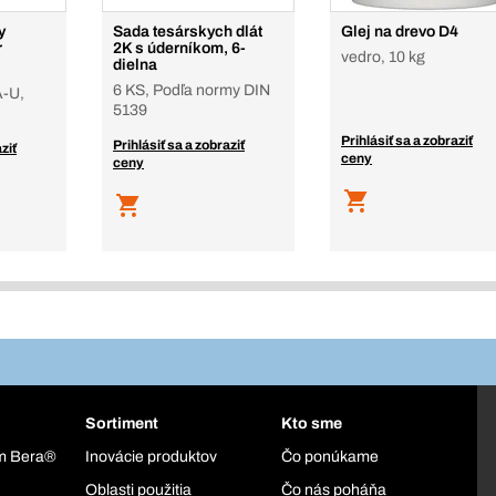
y
Sada tesárskych dlát
Glej na drevo D4
r
2K s úderníkom, 6-
vedro, 10 kg
dielna
6 KS, Podľa normy DIN
A-U,
5139
Prihlásiť sa a zobraziť
Prihlásiť sa a zobraziť
ziť
ceny
ceny
Sortiment
Kto sme
ém Bera®
Inovácie produktov
Čo ponúkame
Oblasti použitia
Čo nás poháňa