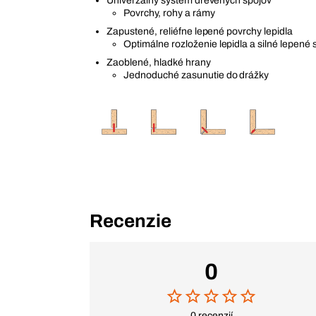
Univerzálny systém drevených spojov
Povrchy, rohy a rámy
Zapustené, reliéfne lepené povrchy lepidla
Optimálne rozloženie lepidla a silné lepené 
Zaoblené, hladké hrany
Jednoduché zasunutie do drážky
Recenzie
0
0 recenzií