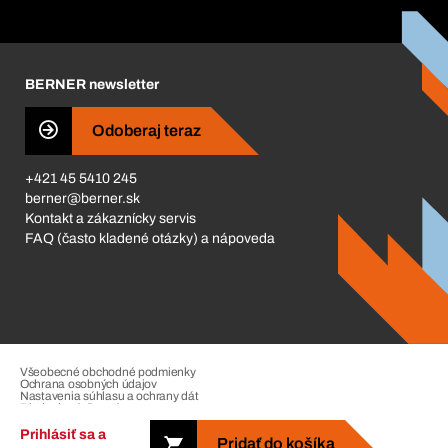
Katalóg a brožúry
Corporate Responsibility
Kariéra
BERNER newsletter
Business Conduct
Odoberaj teraz
+421 45 5410 245
berner@berner.sk
Kontakt a zákaznícky servis
FAQ (často kladené otázky) a nápoveda
Všeobecné obchodné podmienky
Ochrana osobných údajov
Nastavenia súhlasu a ochrany dát
Riadenie sťažností
Impressum
Prihlásiť sa a
Pridať do košíka